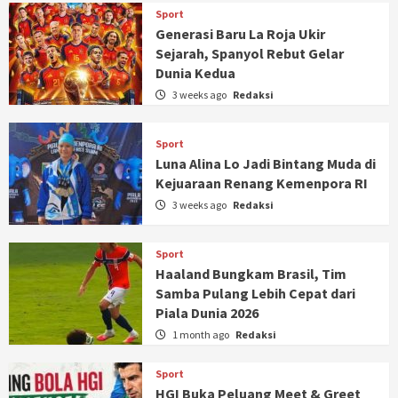
Sport
Generasi Baru La Roja Ukir
Sejarah, Spanyol Rebut Gelar
Dunia Kedua
3 weeks ago
Redaksi
Sport
Luna Alina Lo Jadi Bintang Muda di
Kejuaraan Renang Kemenpora RI
3 weeks ago
Redaksi
Sport
Haaland Bungkam Brasil, Tim
Samba Pulang Lebih Cepat dari
Piala Dunia 2026
1 month ago
Redaksi
Sport
HGI Buka Peluang Meet & Greet