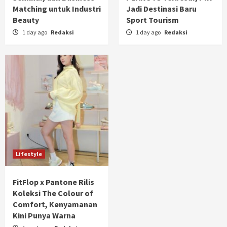
Matching untuk Industri
Jadi Destinasi Baru
Beauty
Sport Tourism
1 day ago
Redaksi
1 day ago
Redaksi
Lifestyle
FitFlop x Pantone Rilis
Koleksi The Colour of
Comfort, Kenyamanan
Kini Punya Warna