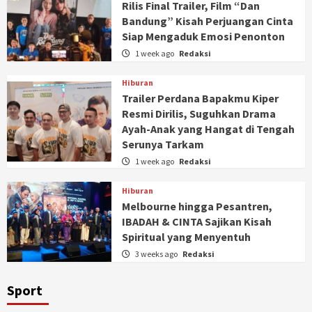
Rilis Final Trailer, Film “Dan
Bandung” Kisah Perjuangan Cinta
Siap Mengaduk Emosi Penonton
1 week ago
Redaksi
Hiburan
Trailer Perdana Bapakmu Kiper
Resmi Dirilis, Suguhkan Drama
Ayah-Anak yang Hangat di Tengah
Serunya Tarkam
1 week ago
Redaksi
Hiburan
Melbourne hingga Pesantren,
IBADAH & CINTA Sajikan Kisah
Spiritual yang Menyentuh
3 weeks ago
Redaksi
Sport