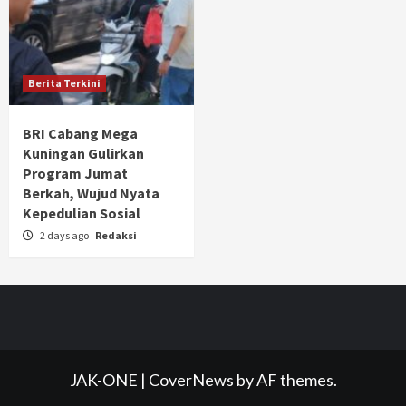
Berita Terkini
BRI Cabang Mega
Kuningan Gulirkan
Program Jumat
Berkah, Wujud Nyata
Kepedulian Sosial
2 days ago
Redaksi
JAK-ONE
|
CoverNews
by AF themes.