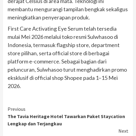
derajat Celsius di area mata. Teknologi ini
membantu mengurangi tampilan bengkak sekaligus
meningkatkan penyerapan produk.
First Care Activating Eye Serum telah tersedia
mulai Mei 2026 melalui toko resmi Sulwhasoo di
Indonesia, termasuk flagship store, department
store pilihan, serta official store di berbagai
platform e-commerce. Sebagai bagian dari
peluncuran, Sulwhasoo turut menghadirkan promo
eksklusif di official shop Shopee pada 1–15 Mei
2026.
Continue
Previous
The Tavia Heritage Hotel Tawarkan Paket Staycation
Reading
Lengkap dan Terjangkau
Next