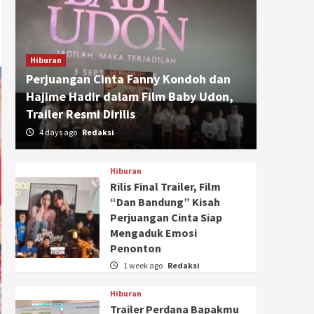
Hiburan
Perjuangan Cinta Fanny Kondoh dan
Hajime Hadir dalam Film Baby Udon,
Trailer Resmi Dirilis
4 days ago
Redaksi
Hiburan
Rilis Final Trailer, Film
“Dan Bandung” Kisah
Perjuangan Cinta Siap
Mengaduk Emosi
Penonton
1 week ago
Redaksi
Hiburan
Trailer Perdana Bapakmu