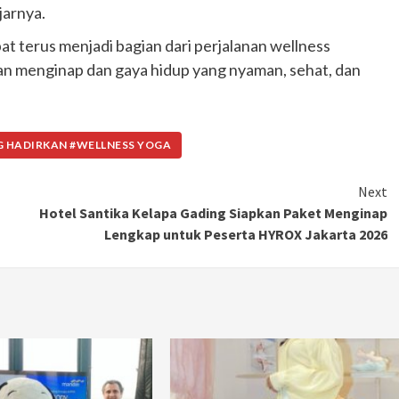
jarnya.
at terus menjadi bagian dari perjalanan wellness
 menginap dan gaya hidup yang nyaman, sehat, dan
G HADIRKAN #WELLNESS YOGA
Next
Hotel Santika Kelapa Gading Siapkan Paket Menginap
Lengkap untuk Peserta HYROX Jakarta 2026
Otomotif
Ducati Collezione 100 Debut di
Mugello, Usung 10 Desain Bersejarah
2 months ago
Redaksi
JAK ONE – Perayaan satu abad perjalanan