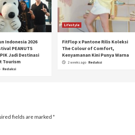
Ducati semakin istimewa dengan peluncuran
Collezione 100, sebuah koleksi motor edisi
terbatas yang mengangkat kembali sejumlah
livery paling...
Lifestyle
n Indonesia 2026
FitFlop x Pantone Rilis Koleksi
stival PEANUTS
The Colour of Comfort,
PIK Jadi Destinasi
Kenyamanan Kini Punya Warna
t Tourism
2 weeks ago
Redaksi
o
Redaksi
ired fields are marked
*