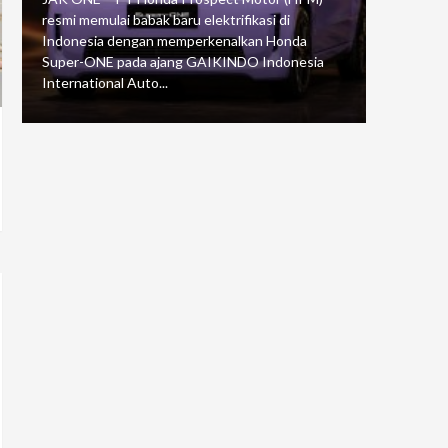
resmi memulai babak baru elektrifikasi di
mengawali
Indonesia dengan memperkenalkan Honda
Putaran 5 
Super-ONE pada ajang GAIKINDO Indonesia
Motorspor
International Auto...
yang...