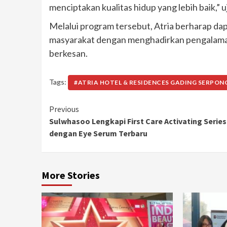
menciptakan kualitas hidup yang lebih baik,” u
Melalui program tersebut, Atria berharap dap
masyarakat dengan menghadirkan pengalaman
berkesan.
Tags:
#ATRIA HOTEL & RESIDENCES GADING SERPON
Continue
Previous
Sulwhasoo Lengkapi First Care Activating Series
Reading
dengan Eye Serum Terbaru
More Stories