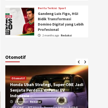
Berita Terkini
Sport
Gandeng Luis Figo, HGI
Bidik Transformasi
Domino Digital yang Lebih
Profesional
2 months ago
Redaksi
Otomotif
Otomotif
Otomotif
Honda Ubah Strategi, Super-ONE Jadi
Diva Is
Senjata Perdana di Pasar EV
pada Ku
Indonesia
Pasuru
1 week ago
Redaksi
4 weeks
JAK ONE – PT Honda Prospect Motor (HPM)
JAK ONE 