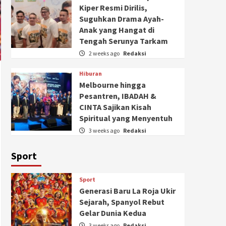
Kiper Resmi Dirilis,
Suguhkan Drama Ayah-
Anak yang Hangat di
Tengah Serunya Tarkam
2 weeks ago
Redaksi
Hiburan
Melbourne hingga
Pesantren, IBADAH &
CINTA Sajikan Kisah
Spiritual yang Menyentuh
3 weeks ago
Redaksi
Sport
Sport
Generasi Baru La Roja Ukir
Sejarah, Spanyol Rebut
Gelar Dunia Kedua
3 weeks ago
Redaksi