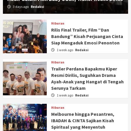
3 days ago
Redaksi
Hiburan
Rilis Final Trailer, Film “Dan
Bandung” Kisah Perjuangan Cinta
Siap Mengaduk Emosi Penonton
1 week ago
Redaksi
Hiburan
Trailer Perdana Bapakmu Kiper
Resmi Dirilis, Suguhkan Drama
Ayah-Anak yang Hangat di Tengah
Serunya Tarkam
1 week ago
Redaksi
Hiburan
Melbourne hingga Pesantren,
IBADAH & CINTA Sajikan Kisah
Spiritual yang Menyentuh