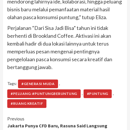
mendorong lahirnya ide, kolaborasi, hingga peluang
bisnis baru melalui pemanfaatan material hasil
olahan pasca konsumsi puntung,” tutup Eliza.
Perjalanan “Dari Sisa Jadi Bisa” tahun ini tidak
berhenti di Brookland Coffee. Aktivasi ini akan
kembali hadir di dua lokasi lainnya untuk terus
memperluas pesan mengenai pentingnya
pengelolaan pasca konsumsi secara kreatif dan
bertanggung jawab.
Tags:
,
#GENERASI MUDA
,
,
#PELUANG: #PUNTUNGBERUNTUNG
#PUNTUNG
#RUANG KREATIF
Continue
Previous
Jakarta Punya CFD Baru, Rasuna Said Langsung
Reading