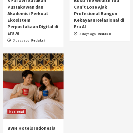
KPDI XVII Satukan
Buku The Wealth You
Pustakawan dan
Can’t Lose Ajak
Akademisi Perkuat
Profesional Bangun
Ekosistem
Kekayaan Relasional di
Perpustakaan Digital di
Era AI
Era AI
4 days ago
Redaksi
3 days ago
Redaksi
Nasional
BWH Hotels Indonesia