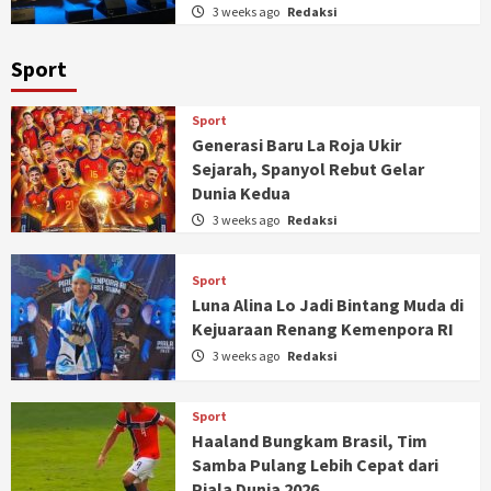
3 weeks ago
Redaksi
Sport
Sport
Generasi Baru La Roja Ukir
Sejarah, Spanyol Rebut Gelar
Dunia Kedua
3 weeks ago
Redaksi
Sport
Luna Alina Lo Jadi Bintang Muda di
Kejuaraan Renang Kemenpora RI
3 weeks ago
Redaksi
Sport
Haaland Bungkam Brasil, Tim
Samba Pulang Lebih Cepat dari
Piala Dunia 2026