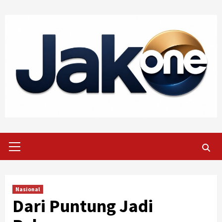
Skip
to
content
Primary
Menu
Nasional
Dari Puntung Jadi