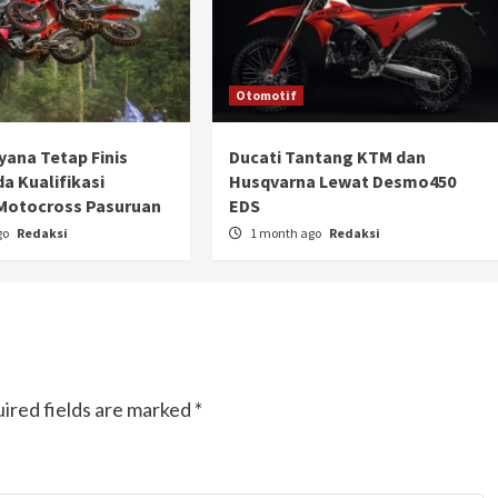
Otomotif
yana Tetap Finis
Ducati Tantang KTM dan
a Kualifikasi
Husqvarna Lewat Desmo450
Motocross Pasuruan
EDS
go
Redaksi
1 month ago
Redaksi
ired fields are marked
*