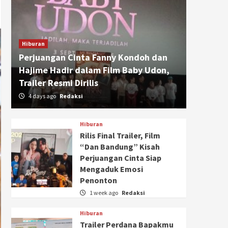
Hiburan
Perjuangan Cinta Fanny Kondoh dan
Hajime Hadir dalam Film Baby Udon,
Trailer Resmi Dirilis
4 days ago
Redaksi
Hiburan
Rilis Final Trailer, Film
“Dan Bandung” Kisah
Perjuangan Cinta Siap
Mengaduk Emosi
Penonton
1 week ago
Redaksi
Hiburan
Trailer Perdana Bapakmu