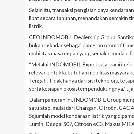
Selain itu, transaksi pengisian daya kendaraan 
lipat secara tahunan, menandakan semakin t
listrik.
CEO INDOMOBIL Dealership Group, Santiko
bukan sekadar sebagai pameran otomotif, me
mobilitas masa depan yang semakin mudah di
“Melalui INDOMOBIL Expo Jogja, kami ingin m
relevan untuk kebutuhan mobilitas masyaraka
Tengah. Tidak hanya dari sisi teknologi, teta
serta kesiapan ekosistem pendukungnya,” ujar
Dalam pameran ini, INDOMOBIL Group mengha
satu atap, mulai dari Changan, Citroën, GA
Sejumlah model kendaraan listrik yang dipam
Lumin, Deepal S07, Citroën eC3, Maxus MIFA