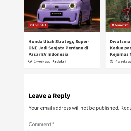
Otomotif
Otomotif
Honda Ubah Strategi, Super-
Diva Isma
ONE Jadi Senjata Perdana di
Kedua pad
Pasar EV Indonesia
Kejurnas 
1 week ago
Redaksi
4 weeks a
Leave a Reply
Your email address will not be published.
Requ
Comment
*