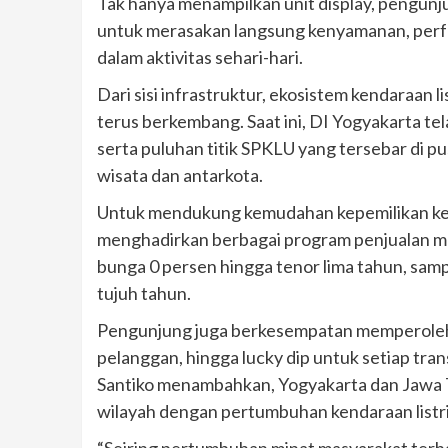
Tak hanya menampilkan unit display, pengunjun
untuk merasakan langsung kenyamanan, perf
dalam aktivitas sehari-hari.
Dari sisi infrastruktur, ekosistem kendaraan 
terus berkembang. Saat ini, DI Yogyakarta t
serta puluhan titik SPKLU yang tersebar di pu
wisata dan antarkota.
Untuk mendukung kemudahan kepemilikan ken
menghadirkan berbagai program penjualan men
bunga 0 persen hingga tenor lima tahun, sam
tujuh tahun.
Pengunjung juga berkesempatan memperoleh b
pelanggan, hingga lucky dip untuk setiap tra
Santiko menambahkan, Yogyakarta dan Jawa Te
wilayah dengan pertumbuhan kendaraan listrik