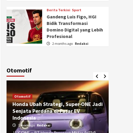
Berita Terkini
Sport
Gandeng Luis Figo, HGI
Bidik Transformasi
Domino Digital yang Lebih
Profesional
2 months ago
Redaksi
Otomotif
Otomotif
Otomotif
Honda Ubah Strategi, Super-ONE Jadi
Diva Is
Senjata Perdana di Pasar EV
pada Ku
Indonesia
Pasuru
1 week ago
Redaksi
4 weeks
JAK ONE – PT Honda Prospect Motor (HPM)
JAK ONE 