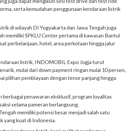
g juga dapat mengikuti sesi test drive dan test ride
orma, serta kemudahan penggunaan kendaraan listrik
listrik di wilayah DI Yogyakarta dan Jawa Tengah juga
elah memiliki SPKLU Center pertama di kawasan Bantul
sat perbelanjaan, hotel, area perkotaan hingga jalur
daraan listrik, INDOMOBIL Expo Jogja turut
arik, mulai dari down payment ringan mulai 10 persen,
pai pilihan pembiayaan dengan tenor panjang hingga
erbagai penawaran eksklusif, program loyalitas
Otomotif
nsaksi selama pameran berlangsung.
Ducati Collezione 100 Debut di
ngah memiliki potensi besar menjadi salah satu
Mugello, Usung 10 Desain Bersejarah
 yang kuat di Indonesia.
2 months ago
Redaksi
JAK ONE – Perayaan satu abad perjalanan