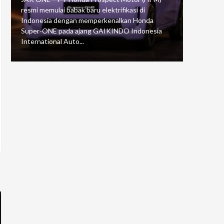
resmi memulai babak baru elektrifikasi di
mengawali
Indonesia dengan memperkenalkan Honda
Putaran 5 
Super-ONE pada ajang GAIKINDO Indonesia
Motorspor
International Auto...
yang...