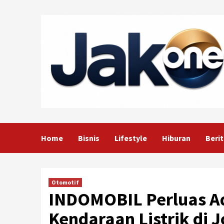
Skip
to
content
Home
Bisnis
Lifestyle
Hiburan
Berit
Otomotif
INDOMOBIL Perluas Ad
Kendaraan Listrik di J