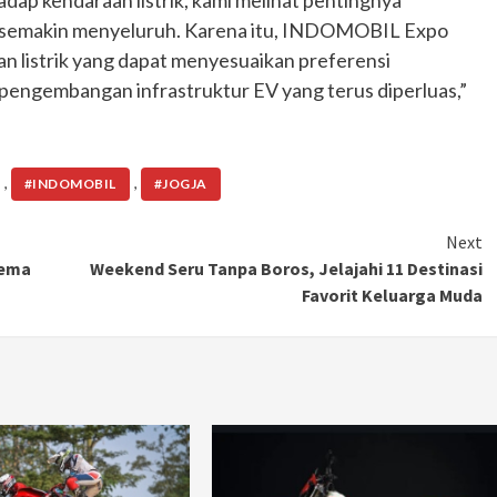
dap kendaraan listrik, kami melihat pentingnya
Ducati semakin istimewa dengan peluncuran
 semakin menyeluruh. Karena itu, INDOMOBIL Expo
Collezione 100, sebuah koleksi motor edisi
n listrik yang dapat menyesuaikan preferensi
terbatas yang mengangkat kembali sejumlah
 pengembangan infrastruktur EV yang terus diperluas,”
livery paling...
,
,
#INDOMOBIL
#JOGJA
Next
tema
Weekend Seru Tanpa Boros, Jelajahi 11 Destinasi
Favorit Keluarga Muda