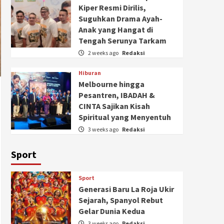
Kiper Resmi Dirilis,
Suguhkan Drama Ayah-
Anak yang Hangat di
Tengah Serunya Tarkam
2 weeks ago
Redaksi
Hiburan
Melbourne hingga
Pesantren, IBADAH &
CINTA Sajikan Kisah
Spiritual yang Menyentuh
3 weeks ago
Redaksi
Sport
Sport
Generasi Baru La Roja Ukir
Sejarah, Spanyol Rebut
Gelar Dunia Kedua
3 weeks ago
Redaksi