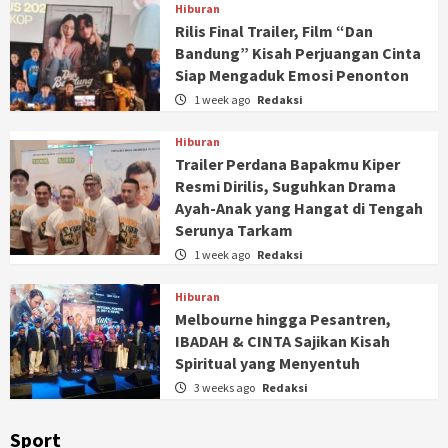
Hiburan
Rilis Final Trailer, Film “Dan
Bandung” Kisah Perjuangan Cinta
Siap Mengaduk Emosi Penonton
1 week ago
Redaksi
Hiburan
Trailer Perdana Bapakmu Kiper
Resmi Dirilis, Suguhkan Drama
Ayah-Anak yang Hangat di Tengah
Serunya Tarkam
1 week ago
Redaksi
Hiburan
Melbourne hingga Pesantren,
IBADAH & CINTA Sajikan Kisah
Spiritual yang Menyentuh
3 weeks ago
Redaksi
Sport