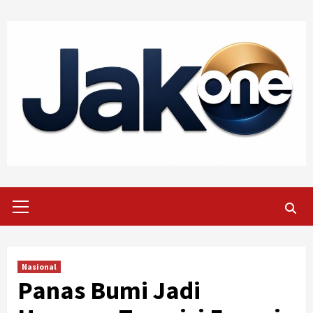
Skip
to
content
Primary
Menu
Nasional
Panas Bumi Jadi