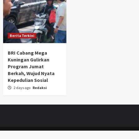
Berita Terkini
BRI Cabang Mega
Kuningan Gulirkan
Program Jumat
Berkah, Wujud Nyata
Kepedulian Sosial
2 days ago
Redaksi
JAK-ONE
|
CoverNews
by AF themes.