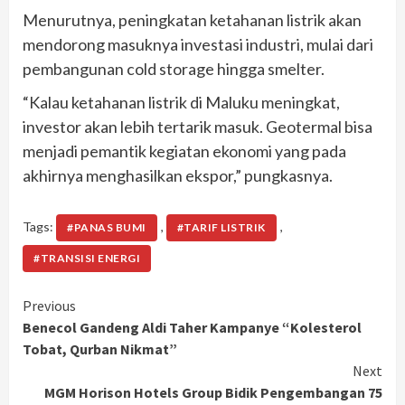
Menurutnya, peningkatan ketahanan listrik akan
mendorong masuknya investasi industri, mulai dari
pembangunan cold storage hingga smelter.
“Kalau ketahanan listrik di Maluku meningkat,
investor akan lebih tertarik masuk. Geotermal bisa
menjadi pemantik kegiatan ekonomi yang pada
akhirnya menghasilkan ekspor,” pungkasnya.
Tags:
,
,
#PANAS BUMI
#TARIF LISTRIK
#TRANSISI ENERGI
Continue
Previous
Benecol Gandeng Aldi Taher Kampanye “Kolesterol
Reading
Tobat, Qurban Nikmat”
Next
MGM Horison Hotels Group Bidik Pengembangan 75