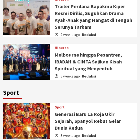
Trailer Perdana Bapakmu Kiper
Resmi Dirilis, Suguhkan Drama
Ayah-Anak yang Hangat di Tengah
Serunya Tarkam
2 weeks ago
Redaksi
Hiburan
Melbourne hingga Pesantren,
IBADAH & CINTA Sajikan Kisah
Spiritual yang Menyentuh
3 weeks ago
Redaksi
Sport
Sport
Generasi Baru La Roja Ukir
Sejarah, Spanyol Rebut Gelar
Dunia Kedua
3 weeks ago
Redaksi