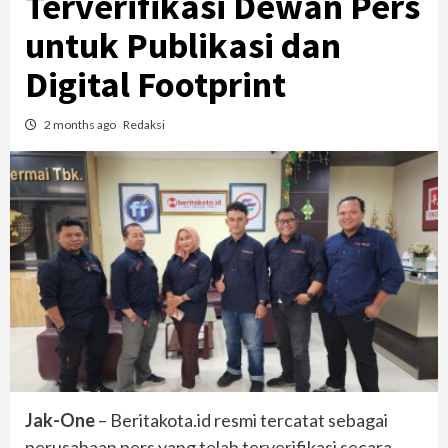
Terverifikasi Dewan Pers
untuk Publikasi dan
Digital Footprint
2 months ago
Redaksi
Jak-One
– Beritakota.id resmi tercatat sebagai
perusahaan pers yang telah terverifikasi secara