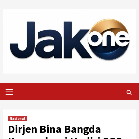
Skip
to
content
Primary
Menu
Nasional
Dirjen Bina Bangda