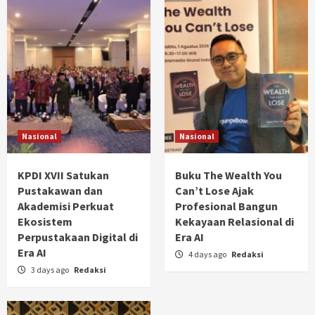
Nasional
Nasional
KPDI XVII Satukan
Buku The Wealth You
Pustakawan dan
Can’t Lose Ajak
Akademisi Perkuat
Profesional Bangun
Ekosistem
Kekayaan Relasional di
Perpustakaan Digital di
Era AI
Era AI
4 days ago
Redaksi
3 days ago
Redaksi