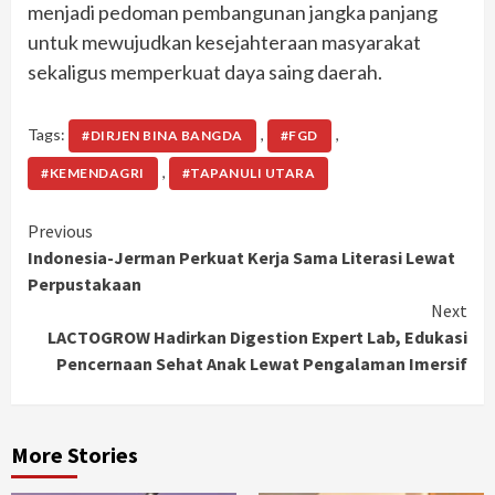
menjadi pedoman pembangunan jangka panjang
untuk mewujudkan kesejahteraan masyarakat
sekaligus memperkuat daya saing daerah.
Tags:
,
,
#DIRJEN BINA BANGDA
#FGD
,
#KEMENDAGRI
#TAPANULI UTARA
Continue
Previous
Indonesia-Jerman Perkuat Kerja Sama Literasi Lewat
Reading
Perpustakaan
Next
LACTOGROW Hadirkan Digestion Expert Lab, Edukasi
Pencernaan Sehat Anak Lewat Pengalaman Imersif
More Stories