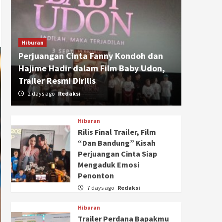
Hiburan
Perjuangan Cinta Fanny Kondoh dan
Hajime Hadir dalam Film Baby Udon,
Trailer Resmi Dirilis
2 days ago
Redaksi
Hiburan
Rilis Final Trailer, Film
“Dan Bandung” Kisah
Perjuangan Cinta Siap
Mengaduk Emosi
Penonton
7 days ago
Redaksi
Hiburan
Trailer Perdana Bapakmu