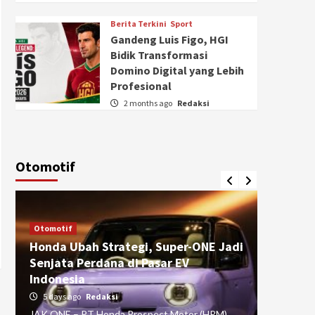
Berita Terkini
Sport
Gandeng Luis Figo, HGI
Bidik Transformasi
Domino Digital yang Lebih
Profesional
2 months ago
Redaksi
Otomotif
Otomotif
Otomotif
Honda Ubah Strategi, Super-ONE Jadi
Diva Is
Senjata Perdana di Pasar EV
pada Ku
Indonesia
Pasuru
5 days ago
Redaksi
4 weeks
JAK ONE – PT Honda Prospect Motor (HPM)
JAK ONE 