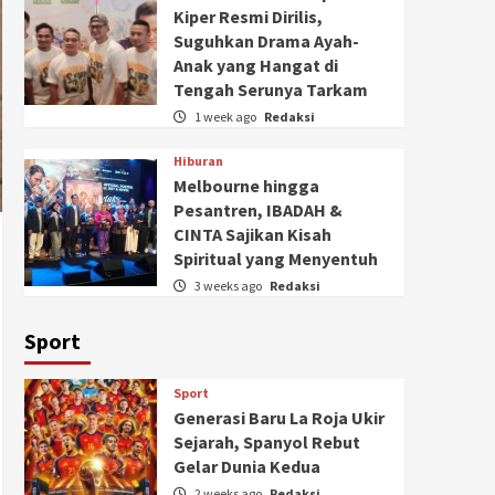
Kiper Resmi Dirilis,
Suguhkan Drama Ayah-
Anak yang Hangat di
Tengah Serunya Tarkam
1 week ago
Redaksi
Hiburan
Melbourne hingga
Pesantren, IBADAH &
CINTA Sajikan Kisah
Spiritual yang Menyentuh
3 weeks ago
Redaksi
Sport
Sport
Generasi Baru La Roja Ukir
Sejarah, Spanyol Rebut
Gelar Dunia Kedua
2 weeks ago
Redaksi