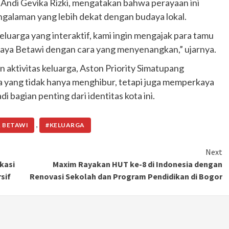
Andi Gevika Rizki, mengatakan bahwa perayaan ini
alaman yang lebih dekat dengan budaya lokal.
 keluarga yang interaktif, kami ingin mengajak para tamu
aya Betawi dengan cara yang menyenangkan,” ujarnya.
 aktivitas keluarga, Aston Priority Simatupang
 yang tidak hanya menghibur, tetapi juga memperkaya
bagian penting dari identitas kota ini.
,
 BETAWI
#KELUARGA
Next
kasi
Maxim Rayakan HUT ke-8 di Indonesia dengan
sif
Renovasi Sekolah dan Program Pendidikan di Bogor
Otomotif
Ducati Collezione 100 Debut di
Mugello, Usung 10 Desain Bersejarah
2 months ago
Redaksi
JAK ONE – Perayaan satu abad perjalanan