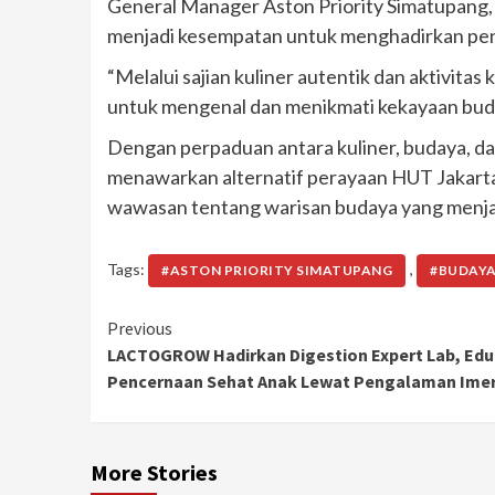
General Manager Aston Priority Simatupang, 
menjadi kesempatan untuk menghadirkan peng
“Melalui sajian kuliner autentik dan aktivitas
untuk mengenal dan menikmati kekayaan bud
Dengan perpaduan antara kuliner, budaya, dan
menawarkan alternatif perayaan HUT Jakarta
wawasan tentang warisan budaya yang menjadi 
Tags:
,
#ASTON PRIORITY SIMATUPANG
#BUDAYA
Continue
Previous
LACTOGROW Hadirkan Digestion Expert Lab, Edu
Reading
Pencernaan Sehat Anak Lewat Pengalaman Imer
More Stories