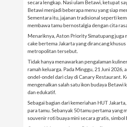
secara lengkap. Nasi ulam Betawi, ketupat s
Betawi menjadi beberapa menu yang siap mema
Sementara itu, jajanan tradisional seperti ke
membawa tamu bernostalgia dengan cita rasa 
Menariknya, Aston Priority Simatupang juga 
cake bertema Jakarta yang dirancang khusus
metropolitan tersebut.
Tidak hanya menawarkan pengalaman kuliner, h
ramah keluarga. Pada Minggu, 21 Juni 2026, 
ondel-ondel dari clay di Canary Restaurant. 
mengenalkan salah satu ikon budaya Betawi ke
dan edukatif.
Sebagai bagian dari kemeriahan HUT Jakarta,
para tamu. Sebanyak 50 tamu pertama yang m
souvenir roti buaya mini secara gratis, simbo