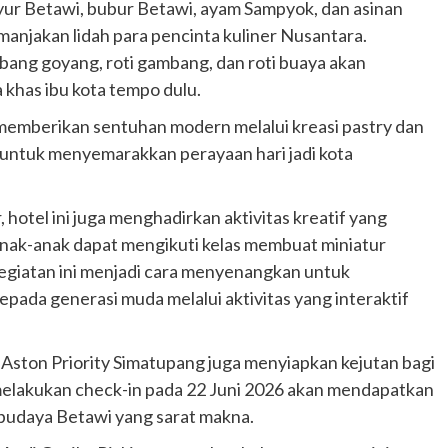
ayur Betawi, bubur Betawi, ayam Sampyok, dan asinan
njakan lidah para pencinta kuliner Nusantara.
mbang goyang, roti gambang, dan roti buaya akan
khas ibu kota tempo dulu.
memberikan sentuhan modern melalui kreasi pastry dan
 untuk menyemarakkan perayaan hari jadi kota
otel ini juga menghadirkan aktivitas kreatif yang
anak-anak dapat mengikuti kelas membuat miniatur
Kegiatan ini menjadi cara menyenangkan untuk
pada generasi muda melalui aktivitas yang interaktif
 Aston Priority Simatupang juga menyiapkan kejutan bagi
elakukan check-in pada 22 Juni 2026 akan mendapatkan
l budaya Betawi yang sarat makna.