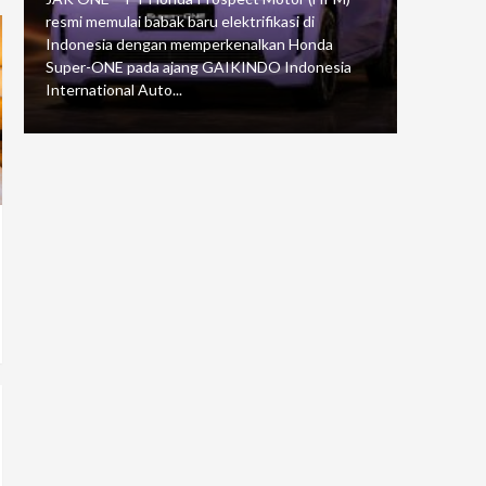
resmi memulai babak baru elektrifikasi di
mengawali
Indonesia dengan memperkenalkan Honda
Putaran 5 
Super-ONE pada ajang GAIKINDO Indonesia
Motorspor
International Auto...
yang...