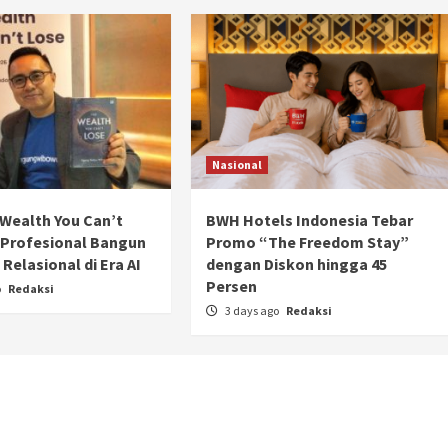
Ducati semakin istimewa dengan peluncuran
Collezione 100, sebuah koleksi motor edisi
terbatas yang mengangkat kembali sejumlah
livery paling...
Nasional
Wealth You Can’t
BWH Hotels Indonesia Tebar
 Profesional Bangun
Promo “The Freedom Stay”
Relasional di Era AI
dengan Diskon hingga 45
Persen
o
Redaksi
3 days ago
Redaksi