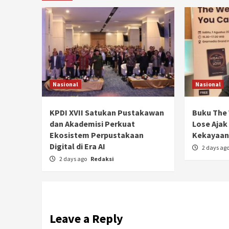
Nasional
Nasional
KPDI XVII Satukan Pustakawan
Buku The 
dan Akademisi Perkuat
Lose Ajak
Ekosistem Perpustakaan
Kekayaan 
Digital di Era AI
2 days ag
2 days ago
Redaksi
Leave a Reply