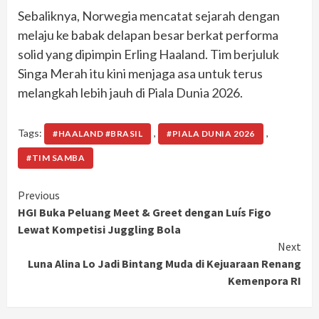
Sebaliknya, Norwegia mencatat sejarah dengan
melaju ke babak delapan besar berkat performa
solid yang dipimpin Erling Haaland. Tim berjuluk
Singa Merah itu kini menjaga asa untuk terus
melangkah lebih jauh di Piala Dunia 2026.
Tags:
,
,
#HAALAND #BRASIL
#PIALA DUNIA 2026
#TIM SAMBA
Continue
Previous
HGI Buka Peluang Meet & Greet dengan Luís Figo
Reading
Lewat Kompetisi Juggling Bola
Next
Luna Alina Lo Jadi Bintang Muda di Kejuaraan Renang
Kemenpora RI