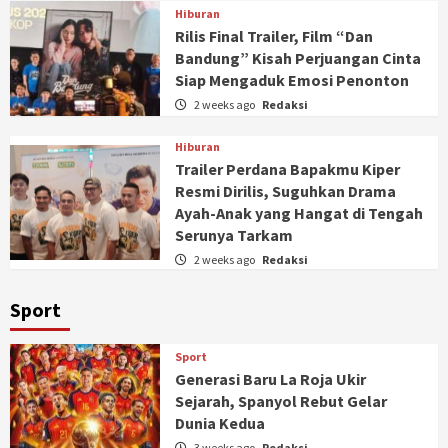
Hiburan
Rilis Final Trailer, Film “Dan
Bandung” Kisah Perjuangan Cinta
Siap Mengaduk Emosi Penonton
2 weeks ago
Redaksi
Hiburan
Trailer Perdana Bapakmu Kiper
Resmi Dirilis, Suguhkan Drama
Ayah-Anak yang Hangat di Tengah
Serunya Tarkam
2 weeks ago
Redaksi
Sport
Sport
Generasi Baru La Roja Ukir
Sejarah, Spanyol Rebut Gelar
Dunia Kedua
3 weeks ago
Redaksi