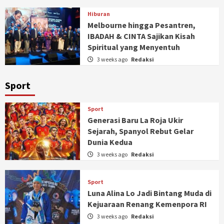
Hiburan
Melbourne hingga Pesantren,
IBADAH & CINTA Sajikan Kisah
Spiritual yang Menyentuh
3 weeks ago
Redaksi
Sport
Sport
Generasi Baru La Roja Ukir
Sejarah, Spanyol Rebut Gelar
Dunia Kedua
3 weeks ago
Redaksi
Sport
Luna Alina Lo Jadi Bintang Muda di
Kejuaraan Renang Kemenpora RI
3 weeks ago
Redaksi