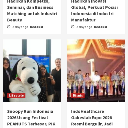
Hadirkan Kompetisi,
Hadirkan Inovasi
Seminar, dan Business
Global, Perkuat Posisi
Matching untuk Industri
Indonesia di Industri
Beauty
Manufaktur
3 days ago
Redaksi
3 days ago
Redaksi
Lifestyle
Bisnis
Snoopy Run Indonesia
IndoHealthcare
2026 Usung Festival
Gakeslab Expo 2026
PEANUTS Terbesar, PIK
Resmi Bergulir, Jadi