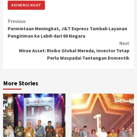
#SINERGI KUAT
Continue
Previous
Permintaan Meningkat, J&T Express Tambah Layanan
Reading
Pengiriman ke Lebih dari 60 Negara
Next
Mirae Asset: Risiko Global Mereda, Investor Tetap
Perlu Waspadai Tantangan Domestik
More Stories