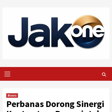
Skip
to
content
Primary
Menu
Bisnis
Perbanas Dorong Sinergi