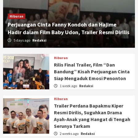
Hiburan
Perjuangan Cinta Fanny Kondoh dan Hajime
Hadir dalam Film Baby Udon, Trailer Resmi Dirilis
5 days ago
Redaksi
Hiburan
Rilis Final Trailer, Film “Dan
Bandung” Kisah Perjuangan Cinta
Siap Mengaduk Emosi Penonton
1 week ago
Redaksi
Hiburan
Trailer Perdana Bapakmu Kiper
Resmi Dirilis, Suguhkan Drama
Ayah-Anak yang Hangat di Tengah
Serunya Tarkam
2 weeks ago
Redaksi