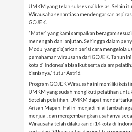
UMKM yang telah sukses naik kelas. Selain i
Wirausaha senantiasa mendengarkan aspiras
GOJEK.
”Materi yang kami sampaikan beragam sesuai d
menengah dan lanjutan. Sehingga dalam peny
Modul yang diajarkan berisi cara mengelola u
pemahaman wirausaha dari GOJEK. Tahun ini
kota di Indonesia bisa ikut serta dalam pel
bisnisnya,” tutur Astrid.
Program GOJEK Wirausaha ini memiliki keist
UMKM yang sudah mengikuti pelatihan untuk 
Setelah pelatihan, UMKM dapat mendaftark
Arisan Mapan. Hal ini menjadi nilai tambah 
menjual, dan mengembangkan usahanya secara 
Wirausaha telah dilakukan di 14 kota di Indo
serta dari 24 komunitas dan institusi pemerin