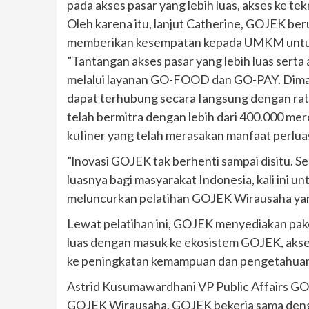
pada akses pasar yang lebih luas, akses ke tek
Oleh karena itu, lanjut Catherine, GOJEK b
memberikan kesempatan kepada UMKM untuk
”Tantangan akses pasar yang lebih luas serta 
melalui layanan GO-FOOD dan GO-PAY. Dim
dapat terhubung secara Iangsung dengan ratu
telah bermitra dengan lebih dari 400.000 
kuIiner yang telah merasakan manfaat perluas
”lnovasi GOJEK tak berhenti sampai disitu. S
luasnya bagi masyarakat Indonesia, kali ini 
meluncurkan pelatihan GOJEK Wirausaha ya
Lewat pelatihan ini, GOJEK menyediakan pak
luas dengan masuk ke ekosistem GOJEK, akses
ke peningkatan kemampuan dan pengetahuan 
Astrid Kusumawardhani VP Public Affairs 
GOJEK Wirausaha, GOJEK bekerja sama dengan