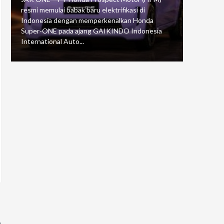
resmi memulai babak baru elektrifikasi di
mengawali
Indonesia dengan memperkenalkan Honda
Putaran 5 
Super-ONE pada ajang GAIKINDO Indonesia
Motorspor
International Auto...
yang...