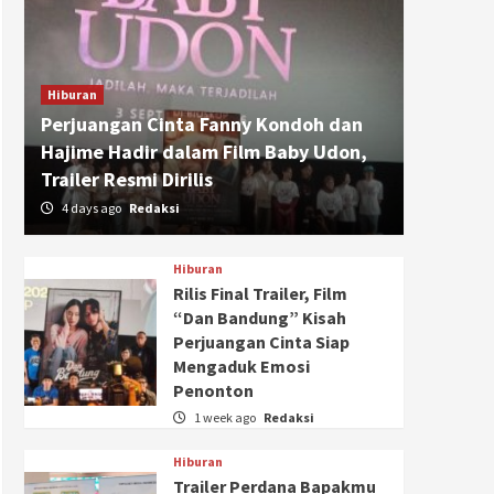
Hiburan
Perjuangan Cinta Fanny Kondoh dan
Hajime Hadir dalam Film Baby Udon,
Trailer Resmi Dirilis
4 days ago
Redaksi
Hiburan
Rilis Final Trailer, Film
“Dan Bandung” Kisah
Perjuangan Cinta Siap
Mengaduk Emosi
Penonton
1 week ago
Redaksi
Hiburan
Trailer Perdana Bapakmu