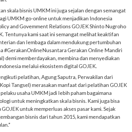
an skala bisnis UMKM ini juga sejalan dengan semangat
lagi UMKM go-online untuk menjadikan Indonesia
c Policy and Govemment Relations GOJEK Shinto Nugroho
entunya kami saat ini semangat melihat keaktifan
menterian dan Iembaga dalam mendukung pertumbuhan
 #GerakanOnlineNusantara Gerakan Online Mandiri
dal) demi memberdayakan, membina dan menyediakan
ndonesia meIalui ekosistem digital GOJEK.
gikuti pelatihan, Agung Saputra, Perwakilan dari
(Kopi Tangsel) merasakan manfaat dari pelatihan GOJEK
ai pelaku usaha UMKM jadi Iebih paham bagaimana
gi untuk meningkatkan skaIa bisnis. Kami juga bisa
Otomotif
 GOJEK untuk memperluas akses pasar kami. Sejak
Ducati Collezione 100 Debut di
mbangan bisnis dari tahun 2015, kami mendapatkan
Mugello, Usung 10 Desain Bersejarah
lan.”
2 months ago
Redaksi
JAK ONE – Perayaan satu abad perjalanan