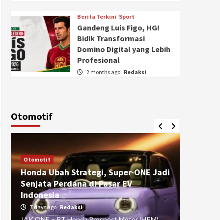
Berita Terkini
Sport
Gandeng Luis Figo, HGI
Bidik Transformasi
Domino Digital yang Lebih
Profesional
2 months ago
Redaksi
Otomotif
Otomotif
Otomotif
Honda Ubah Strategi, Super-ONE Jadi
Diva Is
Senjata Perdana di Pasar EV
pada Ku
Indonesia
Pasuru
7 days ago
Redaksi
4 weeks
JAK ONE – PT Honda Prospect Motor (HPM)
JAK ONE 