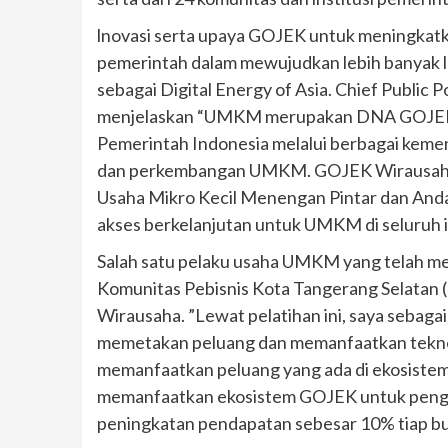
lnovasi serta upaya GOJEK untuk meningkatk
pemerintah dalam mewujudkan lebih banyak 
sebagai Digital Energy of Asia. Chief Publi
menjelaskan “UMKM merupakan DNA GOJEK. T
Pemerintah Indonesia melalui berbagai ke
dan perkembangan UMKM. GOJEK Wirausaha
Usaha Mikro Kecil Menengan Pintar dan An
akses berkelanjutan untuk UMKM di seluruh i
Salah satu pelaku usaha UMKM yang telah men
Komunitas Pebisnis Kota Tangerang Selatan 
Wirausaha. ”Lewat pelatihan ini, saya sebag
memetakan peluang dan memanfaatkan teknolo
memanfaatkan peluang yang ada di ekosistem
memanfaatkan ekosistem GOJEK untuk penge
peningkatan pendapatan sebesar 10% tiap bu