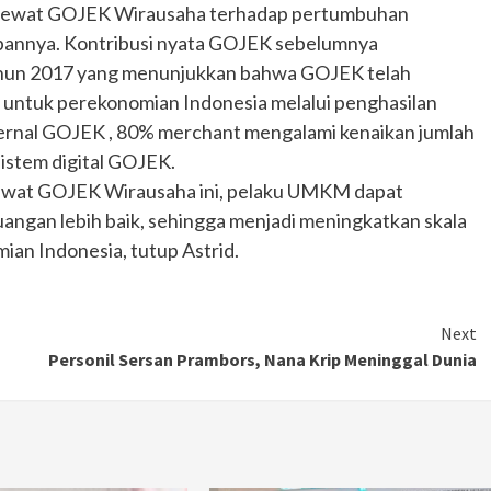
K lewat GOJEK Wirausaha terhadap pertumbuhan
Ducati semakin istimewa dengan peluncuran
depannya. Kontribusi nyata GOJEK sebelumnya
Collezione 100, sebuah koleksi motor edisi
terbatas yang mengangkat kembali sejumlah
 tahun 2017 yang menunjukkan bahwa GOJEK telah
livery paling...
un untuk perekonomian Indonesia melalui penghasilan
nternal GOJEK , 80% merchant mengalami kenaikan jumlah
sistem digital GOJEK.
lewat GOJEK Wirausaha ini, pelaku UMKM dapat
gan lebih baik, sehingga menjadi meningkatkan skala
ian Indonesia, tutup Astrid.
Next
Personil Sersan Prambors, Nana Krip Meninggal Dunia