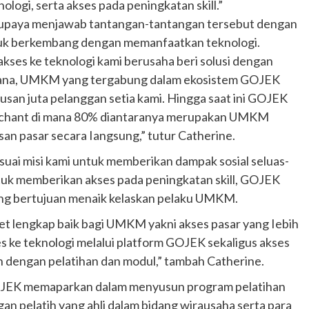
nologi, serta akses pada peningkatan skill.”
erupaya menjawab tantangan-tantangan tersebut dengan
 berkembang dengan memanfaatkan teknologi.
akses ke teknologi kami berusaha beri solusi dengan
ana, UMKM yang tergabung dalam ekosistem GOJEK
san juta pelanggan setia kami. Hingga saat ini GOJEK
merchant di mana 80% diantaranya merupakan UMKM
an pasar secara Iangsung,” tutur Catherine.
esuai misi kami untuk memberikan dampak sosial seluas-
untuk memberikan akses pada peningkatan skill, GOJEK
ng bertujuan menaik kelaskan pelaku UMKM.
et lengkap baik bagi UMKM yakni akses pasar yang Iebih
 ke teknologi melalui platform GOJEK sekaligus akses
dengan pelatihan dan modul,” tambah Catherine.
GOJEK memaparkan dalam menyusun program pelatihan
 pelatih yang ahli dalam bidang wirausaha serta para