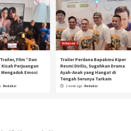
Hiburan
l Trailer, Film “Dan
Trailer Perdana Bapakmu Kiper
 Kisah Perjuangan
Resmi Dirilis, Suguhkan Drama
p Mengaduk Emosi
Ayah-Anak yang Hangat di
n
Tengah Serunya Tarkam
o
Redaksi
1 week ago
Redaksi