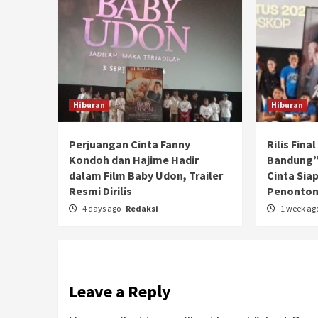
Hiburan
Hiburan
Perjuangan Cinta Fanny
Rilis Fina
Kondoh dan Hajime Hadir
Bandung”
dalam Film Baby Udon, Trailer
Cinta Sia
Resmi Dirilis
Penonto
4 days ago
Redaksi
1 week ag
Leave a Reply