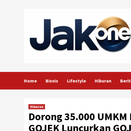
Skip
to
content
Home
Bisnis
Lifestyle
Hiburan
Berit
Hiburan
Dorong 35.000 UMKM L
GOJEK Luncurkan GOJ