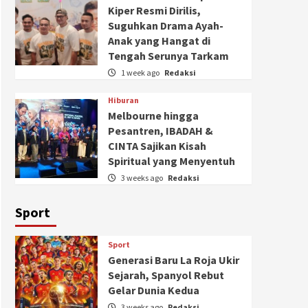
Kiper Resmi Dirilis,
Suguhkan Drama Ayah-
Anak yang Hangat di
Tengah Serunya Tarkam
1 week ago
Redaksi
Hiburan
Melbourne hingga
Pesantren, IBADAH &
CINTA Sajikan Kisah
Spiritual yang Menyentuh
3 weeks ago
Redaksi
Sport
Sport
Generasi Baru La Roja Ukir
Sejarah, Spanyol Rebut
Gelar Dunia Kedua
3 weeks ago
Redaksi