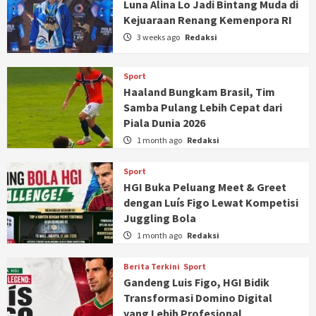
Luna Alina Lo Jadi Bintang Muda di
Kejuaraan Renang Kemenpora RI
3 weeks ago
Redaksi
Sport
Haaland Bungkam Brasil, Tim
Samba Pulang Lebih Cepat dari
Piala Dunia 2026
1 month ago
Redaksi
Sport
HGI Buka Peluang Meet & Greet
dengan Luís Figo Lewat Kompetisi
Juggling Bola
1 month ago
Redaksi
Berita Terkini
Sport
Gandeng Luis Figo, HGI Bidik
Transformasi Domino Digital
yang Lebih Profesional