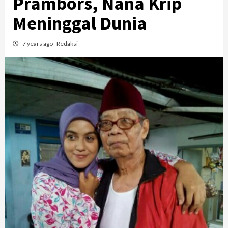
Prambors, Nana Krip
Meninggal Dunia
7 years ago
Redaksi