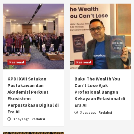
Nasional
Nasional
KPDI XVII Satukan
Buku The Wealth You
Pustakawan dan
Can’t Lose Ajak
Akademisi Perkuat
Profesional Bangun
Ekosistem
Kekayaan Relasional di
Perpustakaan Digital di
Era AI
Era AI
3 days ago
Redaksi
3 days ago
Redaksi