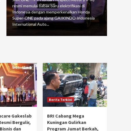
resmi memulai babak baru elektrifikasi di
mengawali
Indonesia dengan memperkenalkan Honda
Putaran 5 
Super-ONE pada ajang GAIKINDO Indonesia
Motorspor
International Auto...
yang...
Berita Terkini
hcare Gakeslab
BRI Cabang Mega
Resmi Bergulir,
Kuningan Gulirkan
 Bisnis dan
Program Jumat Berkah,