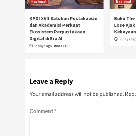
Nasional
Nasional
KPDI XVII Satukan Pustakawan
Buku The 
dan Akademisi Perkuat
Lose Ajak
Ekosistem Perpustakaan
Kekayaan 
Digital di Era AI
2 days ag
2 days ago
Redaksi
Leave a Reply
Your email address will not be published.
Requ
Comment
*