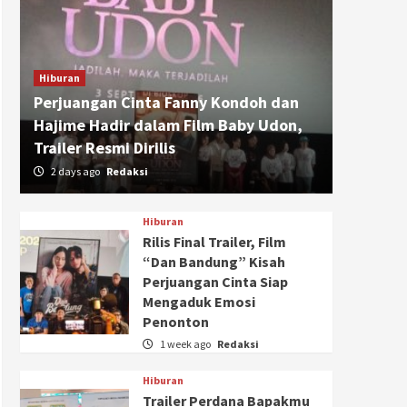
Hiburan
Perjuangan Cinta Fanny Kondoh dan
Hajime Hadir dalam Film Baby Udon,
Trailer Resmi Dirilis
2 days ago
Redaksi
Hiburan
Rilis Final Trailer, Film
“Dan Bandung” Kisah
Perjuangan Cinta Siap
Mengaduk Emosi
Penonton
1 week ago
Redaksi
Hiburan
Trailer Perdana Bapakmu