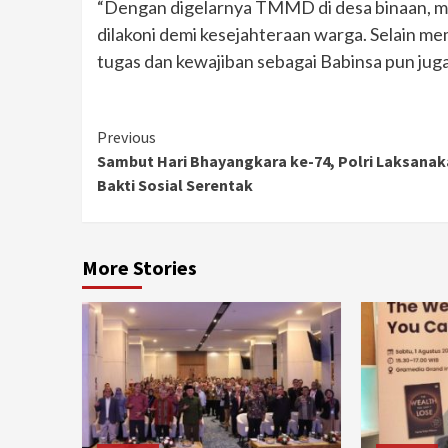
“Dengan digelarnya TMMD di desa binaan, mesk
dilakoni demi kesejahteraan warga. Selain m
tugas dan kewajiban sebagai Babinsa pun juga 
Continue
Previous
Sambut Hari Bhayangkara ke-74, Polri Laksana
Reading
Bakti Sosial Serentak
More Stories