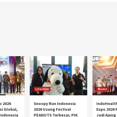
Ducati semakin istimewa dengan peluncuran
Collezione 100, sebuah koleksi motor edisi
terbatas yang mengangkat kembali sejumlah
livery paling...
Lifestyle
Bisnis
o 2026
Snoopy Run Indonesia
IndoHealt
si Global,
2026 Usung Festival
Expo 2026 
 Indonesia
PEANUTS Terbesar, PIK
Jadi Ajang