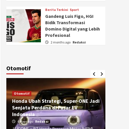
Berita Terkini
Sport
Gandeng Luis Figo, HGI
Bidik Transformasi
Domino Digital yang Lebih
Profesional
2 months ago
Redaksi
Otomotif
Otomotif
Otomotif
Honda Ubah Strategi, Super-ONE Jadi
Diva Is
Senjata Perdana di Pasar EV
pada Ku
Indonesia
Pasuru
6 days ago
Redaksi
4 weeks
JAK ONE – PT Honda Prospect Motor (HPM)
JAK ONE 