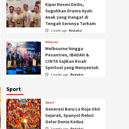
Kiper Resmi Dirilis,
Suguhkan Drama Ayah-
Anak yang Hangat di
Tengah Serunya Tarkam
1 week ago
Redaksi
Hiburan
Melbourne hingga
Pesantren, IBADAH &
CINTA Sajikan Kisah
Spiritual yang Menyentuh
3 weeks ago
Redaksi
Sport
Sport
Generasi Baru La Roja Ukir
Sejarah, Spanyol Rebut
Gelar Dunia Kedua
3 weeks ago
Redaksi