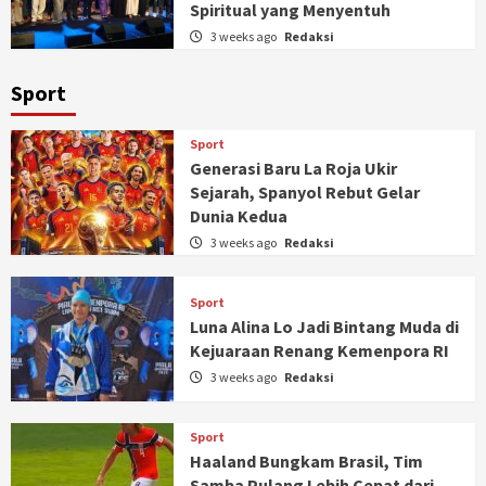
Spiritual yang Menyentuh
3 weeks ago
Redaksi
Sport
Sport
Generasi Baru La Roja Ukir
Sejarah, Spanyol Rebut Gelar
Dunia Kedua
3 weeks ago
Redaksi
Sport
Luna Alina Lo Jadi Bintang Muda di
Kejuaraan Renang Kemenpora RI
3 weeks ago
Redaksi
Sport
Haaland Bungkam Brasil, Tim
Samba Pulang Lebih Cepat dari