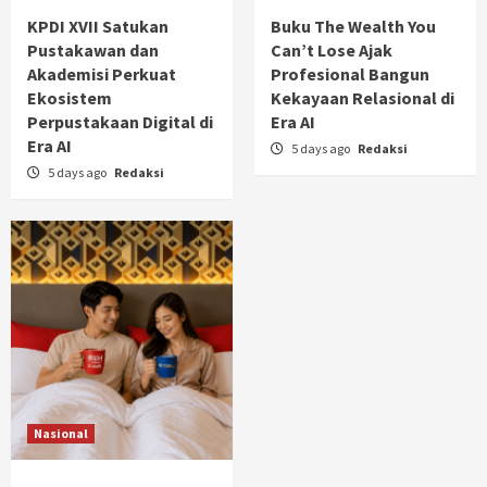
KPDI XVII Satukan
Buku The Wealth You
Pustakawan dan
Can’t Lose Ajak
Akademisi Perkuat
Profesional Bangun
Ekosistem
Kekayaan Relasional di
Perpustakaan Digital di
Era AI
Era AI
5 days ago
Redaksi
5 days ago
Redaksi
Nasional