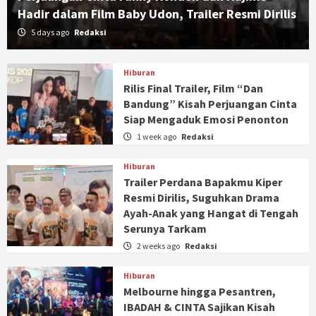
Hadir dalam Film Baby Udon, Trailer Resmi Dirilis
5 days ago
Redaksi
Hiburan
Rilis Final Trailer, Film “Dan
Bandung” Kisah Perjuangan Cinta
Siap Mengaduk Emosi Penonton
1 week ago
Redaksi
Hiburan
Trailer Perdana Bapakmu Kiper
Resmi Dirilis, Suguhkan Drama
Ayah-Anak yang Hangat di Tengah
Serunya Tarkam
2 weeks ago
Redaksi
Hiburan
Melbourne hingga Pesantren,
IBADAH & CINTA Sajikan Kisah