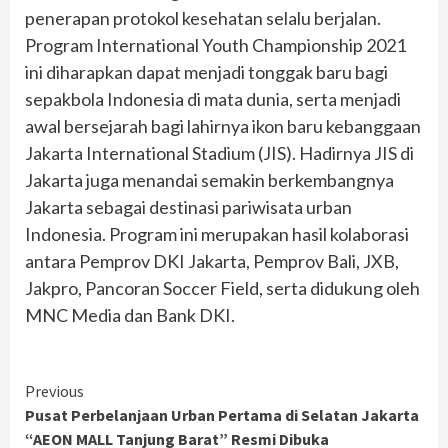
penerapan protokol kesehatan selalu berjalan.
Program International Youth Championship 2021
ini diharapkan dapat menjadi tonggak baru bagi
sepakbola Indonesia di mata dunia, serta menjadi
awal bersejarah bagi lahirnya ikon baru kebanggaan
Jakarta International Stadium (JIS). Hadirnya JIS di
Jakarta juga menandai semakin berkembangnya
Jakarta sebagai destinasi pariwisata urban
Indonesia. Program ini merupakan hasil kolaborasi
antara Pemprov DKI Jakarta, Pemprov Bali, JXB,
Jakpro, Pancoran Soccer Field, serta didukung oleh
MNC Media dan Bank DKI.
Continue
Previous
Pusat Perbelanjaan Urban Pertama di Selatan Jakarta
Reading
“AEON MALL Tanjung Barat” Resmi Dibuka