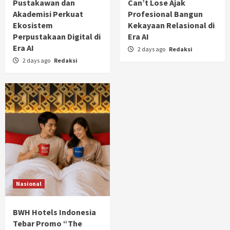
Pustakawan dan
Can’t Lose Ajak
Akademisi Perkuat
Profesional Bangun
Ekosistem
Kekayaan Relasional di
Perpustakaan Digital di
Era AI
Era AI
2 days ago
Redaksi
2 days ago
Redaksi
Nasional
BWH Hotels Indonesia
Tebar Promo “The