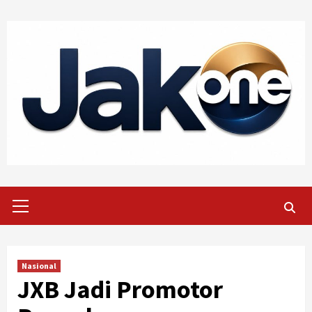
Skip
to
content
Primary
Menu
Nasional
JXB Jadi Promotor