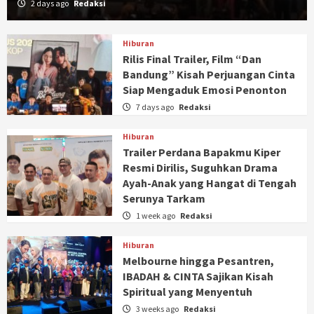
2 days ago
Redaksi
Hiburan
Rilis Final Trailer, Film “Dan
Bandung” Kisah Perjuangan Cinta
Siap Mengaduk Emosi Penonton
7 days ago
Redaksi
Hiburan
Trailer Perdana Bapakmu Kiper
Resmi Dirilis, Suguhkan Drama
Ayah-Anak yang Hangat di Tengah
Serunya Tarkam
1 week ago
Redaksi
Hiburan
Melbourne hingga Pesantren,
IBADAH & CINTA Sajikan Kisah
Spiritual yang Menyentuh
3 weeks ago
Redaksi