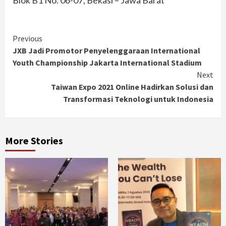
Blok B1 No. 06-07, Bekasi – Jawa Barat
Continue
Previous
JXB Jadi Promotor Penyelenggaraan International
Reading
Youth Championship Jakarta International Stadium
Next
Taiwan Expo 2021 Online Hadirkan Solusi dan
Transformasi Teknologi untuk Indonesia
More Stories