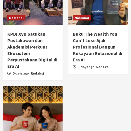
Nasional
Nasional
KPDI XVII Satukan
Buku The Wealth You
Pustakawan dan
Can’t Lose Ajak
Akademisi Perkuat
Profesional Bangun
Ekosistem
Kekayaan Relasional di
Perpustakaan Digital di
Era AI
Era AI
5 days ago
Redaksi
5 days ago
Redaksi