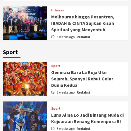
Hiburan
Melbourne hingga Pesantren,
IBADAH & CINTA Sajikan Kisah
Spiritual yang Menyentuh
3 weeks ago
Redaksi
Sport
Sport
Generasi Baru La Roja Ukir
Sejarah, Spanyol Rebut Gelar
Dunia Kedua
3 weeks ago
Redaksi
Sport
Luna Alina Lo Jadi Bintang Muda di
Kejuaraan Renang Kemenpora RI
3 weeks ago
Redaksi