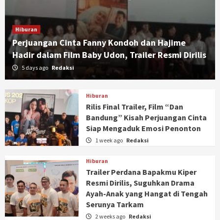
Hiburan
Perjuangan Cinta Fanny Kondoh dan Hajime
Hadir dalam Film Baby Udon, Trailer Resmi Dirilis
5 days ago
Redaksi
Hiburan
Rilis Final Trailer, Film “Dan
Bandung” Kisah Perjuangan Cinta
Siap Mengaduk Emosi Penonton
1 week ago
Redaksi
Hiburan
Trailer Perdana Bapakmu Kiper
Resmi Dirilis, Suguhkan Drama
Ayah-Anak yang Hangat di Tengah
Serunya Tarkam
2 weeks ago
Redaksi