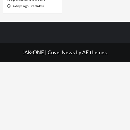
4 days ago
Redaksi
JAK-ONE
|
CoverNews
by AF themes.