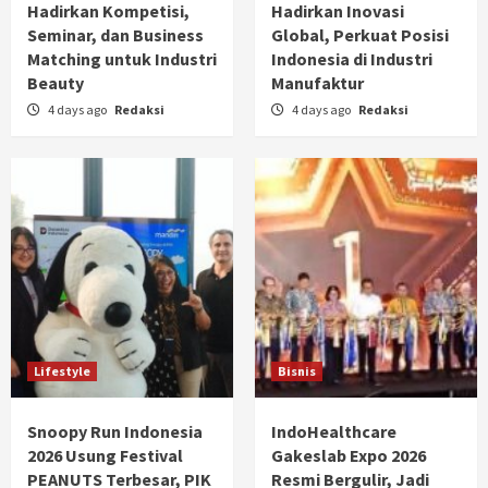
Hadirkan Kompetisi,
Hadirkan Inovasi
Seminar, dan Business
Global, Perkuat Posisi
Matching untuk Industri
Indonesia di Industri
Beauty
Manufaktur
4 days ago
Redaksi
4 days ago
Redaksi
Lifestyle
Bisnis
Snoopy Run Indonesia
IndoHealthcare
2026 Usung Festival
Gakeslab Expo 2026
PEANUTS Terbesar, PIK
Resmi Bergulir, Jadi