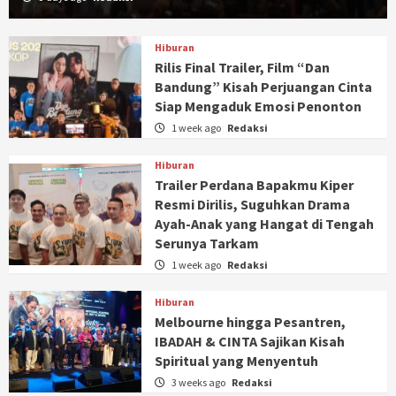
Hiburan
Rilis Final Trailer, Film “Dan
Bandung” Kisah Perjuangan Cinta
Siap Mengaduk Emosi Penonton
1 week ago
Redaksi
Hiburan
Trailer Perdana Bapakmu Kiper
Resmi Dirilis, Suguhkan Drama
Ayah-Anak yang Hangat di Tengah
Serunya Tarkam
1 week ago
Redaksi
Hiburan
Melbourne hingga Pesantren,
IBADAH & CINTA Sajikan Kisah
Spiritual yang Menyentuh
3 weeks ago
Redaksi