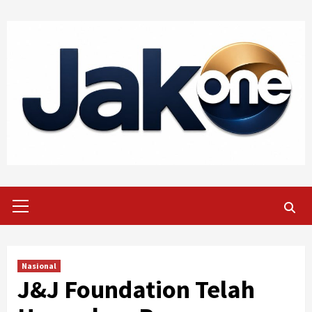
Skip
to
content
Primary
Menu
Nasional
J&J Foundation Telah