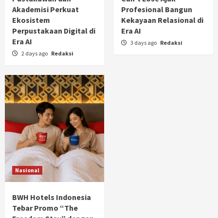
Akademisi Perkuat
Profesional Bangun
Ekosistem
Kekayaan Relasional di
Perpustakaan Digital di
Era AI
Era AI
3 days ago
Redaksi
2 days ago
Redaksi
Nasional
BWH Hotels Indonesia
Tebar Promo “The