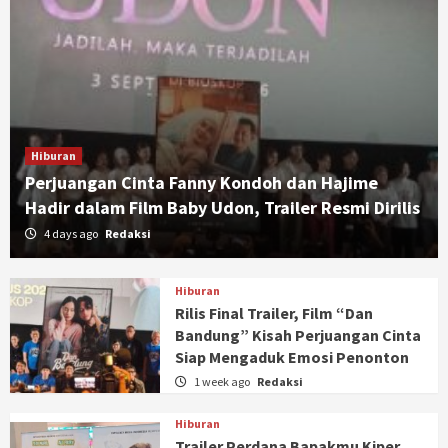
Hiburan
Perjuangan Cinta Fanny Kondoh dan Hajime
Hadir dalam Film Baby Udon, Trailer Resmi Dirilis
4 days ago
Redaksi
Hiburan
Rilis Final Trailer, Film “Dan
Bandung” Kisah Perjuangan Cinta
Siap Mengaduk Emosi Penonton
1 week ago
Redaksi
Hiburan
Trailer Perdana Bapakmu Kiper