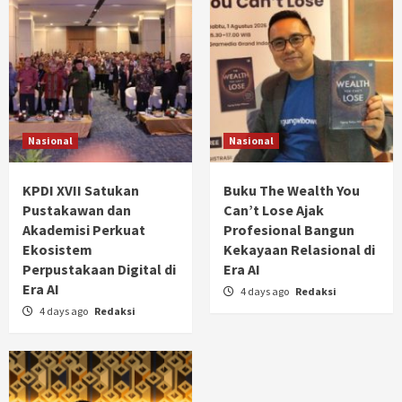
Nasional
Nasional
KPDI XVII Satukan
Buku The Wealth You
Pustakawan dan
Can’t Lose Ajak
Akademisi Perkuat
Profesional Bangun
Ekosistem
Kekayaan Relasional di
Perpustakaan Digital di
Era AI
Era AI
4 days ago
Redaksi
4 days ago
Redaksi