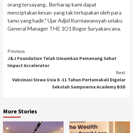
orang tersayang.. Berharap kami dapat
menciptakan kesan yang tak terlupakan oleh para
tamu yang hadir.” Ujar Adjid Kurniawansyah selaku
General Manager THE 1O1 Bogor Suryakancana.
Continue
Previous
J&J Foundation Telah Umumkan Pemenang Sehat
Reading
Impact Accelerator
Next
Vaksinasi Siswa Usia 6 -11 Tahun Pertamakali Digelar
Sekolah Sampoerna Academy BSD
More Stories