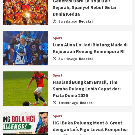
Generasi Baru La Roja Ukir
Sejarah, Spanyol Rebut Gelar
Dunia Kedua
3 weeks ago
Redaksi
Sport
Luna Alina Lo Jadi Bintang Muda di
Kejuaraan Renang Kemenpora RI
3 weeks ago
Redaksi
Sport
Haaland Bungkam Brasil, Tim
Samba Pulang Lebih Cepat dari
Piala Dunia 2026
1 month ago
Redaksi
Sport
HGI Buka Peluang Meet & Greet
dengan Luís Figo Lewat Kompetisi