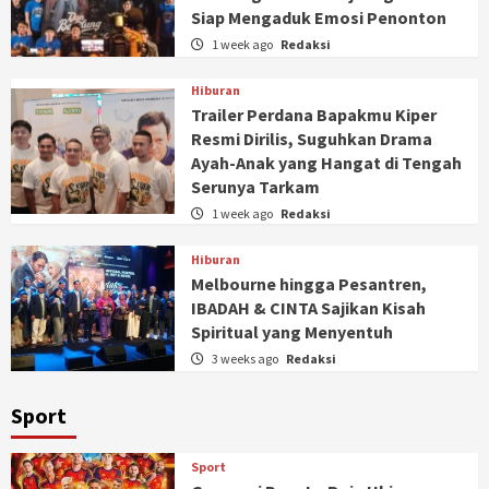
Siap Mengaduk Emosi Penonton
1 week ago
Redaksi
Hiburan
Trailer Perdana Bapakmu Kiper
Resmi Dirilis, Suguhkan Drama
Ayah-Anak yang Hangat di Tengah
Serunya Tarkam
1 week ago
Redaksi
Hiburan
Melbourne hingga Pesantren,
IBADAH & CINTA Sajikan Kisah
Spiritual yang Menyentuh
3 weeks ago
Redaksi
Sport
Sport