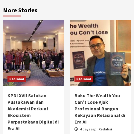
More Stories
Nasional
Nasional
KPDI XVII Satukan
Buku The Wealth You
Pustakawan dan
Can’t Lose Ajak
Akademisi Perkuat
Profesional Bangun
Ekosistem
Kekayaan Relasional di
Perpustakaan Digital di
Era AI
Era AI
4 days ago
Redaksi