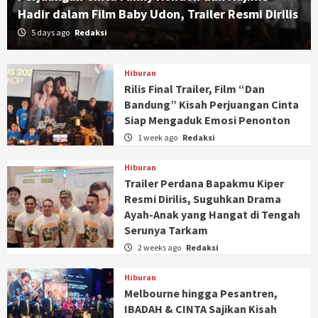
Hadir dalam Film Baby Udon, Trailer Resmi Dirilis
5 days ago
Redaksi
Hiburan
Rilis Final Trailer, Film “Dan
Bandung” Kisah Perjuangan Cinta
Siap Mengaduk Emosi Penonton
1 week ago
Redaksi
Hiburan
Trailer Perdana Bapakmu Kiper
Resmi Dirilis, Suguhkan Drama
Ayah-Anak yang Hangat di Tengah
Serunya Tarkam
2 weeks ago
Redaksi
Hiburan
Melbourne hingga Pesantren,
IBADAH & CINTA Sajikan Kisah