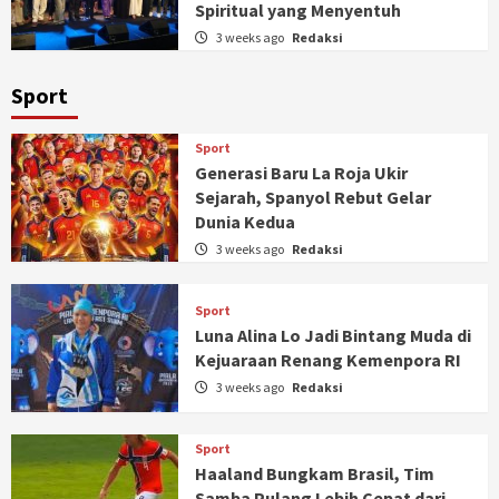
Spiritual yang Menyentuh
3 weeks ago
Redaksi
Sport
Sport
Generasi Baru La Roja Ukir
Sejarah, Spanyol Rebut Gelar
Dunia Kedua
3 weeks ago
Redaksi
Sport
Luna Alina Lo Jadi Bintang Muda di
Kejuaraan Renang Kemenpora RI
3 weeks ago
Redaksi
Sport
Haaland Bungkam Brasil, Tim
Samba Pulang Lebih Cepat dari