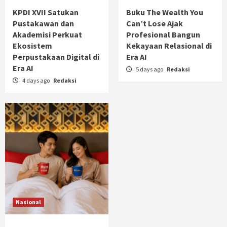
KPDI XVII Satukan
Buku The Wealth You
Pustakawan dan
Can’t Lose Ajak
Akademisi Perkuat
Profesional Bangun
Ekosistem
Kekayaan Relasional di
Perpustakaan Digital di
Era AI
Era AI
5 days ago
Redaksi
4 days ago
Redaksi
Nasional