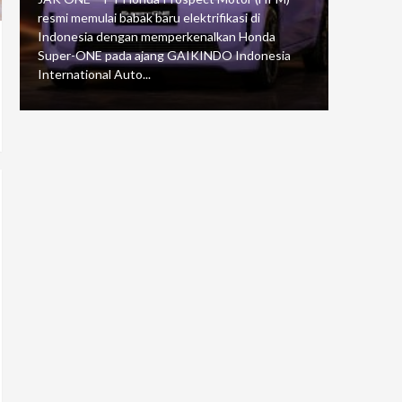
resmi memulai babak baru elektrifikasi di
mengawali
Indonesia dengan memperkenalkan Honda
Putaran 5 
Super-ONE pada ajang GAIKINDO Indonesia
Motorspor
International Auto...
yang...