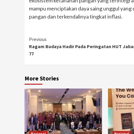
ekosistem ketahanan pangan yang terintegra
mampu menciptakan daya saing unggul yang 
pangan dan terkendalinya tingkat inflasi.
Continue
Previous
Ragam Budaya Hadir Pada Peringatan HUT Jabar
Reading
77
More Stories
Nasional
Nasional