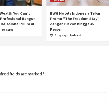
Ducati semakin istimewa dengan peluncuran
Collezione 100, sebuah koleksi motor edisi
Wealth You Can’t
BWH Hotels Indonesia Tebar
terbatas yang mengangkat kembali sejumlah
 Profesional Bangun
Promo “The Freedom Stay”
livery paling...
Relasional di Era AI
dengan Diskon hingga 45
Persen
o
Redaksi
3 days ago
Redaksi
ired fields are marked
*