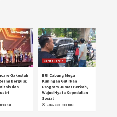
Berita Terkini
hcare Gakeslab
BRI Cabang Mega
Resmi Bergulir,
Kuningan Gulirkan
 Bisnis dan
Program Jumat Berkah,
ustri
Wujud Nyata Kepedulian
Sosial
Redaksi
1 day ago
Redaksi