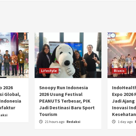
Lifestyle
Bisnis
o 2026
Snoopy Run Indonesia
IndoHealt
si Global,
2026 Usung Festival
Expo 2026 
 Indonesia
PEANUTS Terbesar, PIK
Jadi Ajang
ufaktur
Jadi Destinasi Baru Sport
Inovasi Ind
Tourism
Kesehatan
aksi
21 hours ago
Redaksi
1 day ago