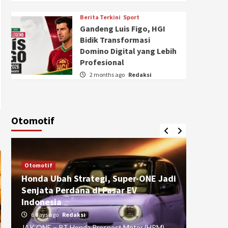
Berita Terkini
Sport
Gandeng Luis Figo, HGI
Bidik Transformasi
Domino Digital yang Lebih
Profesional
2 months ago
Redaksi
Otomotif
Otomotif
Otomotif
Honda Ubah Strategi, Super-ONE Jadi
Diva Is
Senjata Perdana di Pasar EV
pada Ku
Indonesia
Pasuru
6 days ago
Redaksi
4 weeks
JAK ONE – PT Honda Prospect Motor (HPM)
JAK ONE 