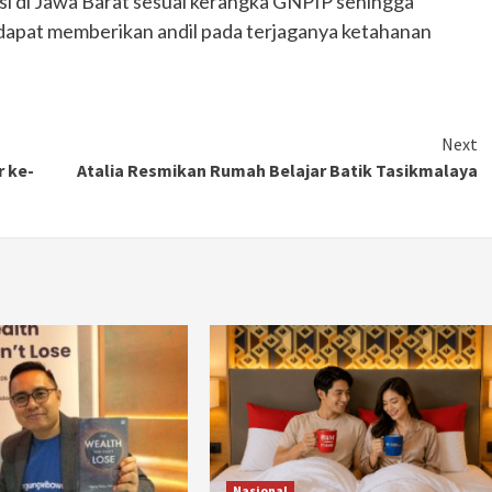
si di Jawa Barat sesuai kerangka GNPIP sehingga
dapat memberikan andil pada terjaganya ketahanan
Next
 ke-
Atalia Resmikan Rumah Belajar Batik Tasikmalaya
Otomotif
Ducati Collezione 100 Debut di
Mugello, Usung 10 Desain Bersejarah
2 months ago
Redaksi
JAK ONE – Perayaan satu abad perjalanan
Nasional