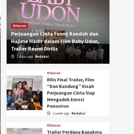
Hiburan
Perjuangan Cinta Fanny Kondoh dan
Hajime Hadir dalam Film Baby Udon,
Trailer Resmi Dirilis
2 days ago
Redaksi
Hiburan
Rilis Final Trailer, Film
“Dan Bandung” Kisah
Perjuangan Cinta Siap
Mengaduk Emosi
Penonton
1 week ago
Redaksi
Hiburan
Trailer Perdana Bapakmu