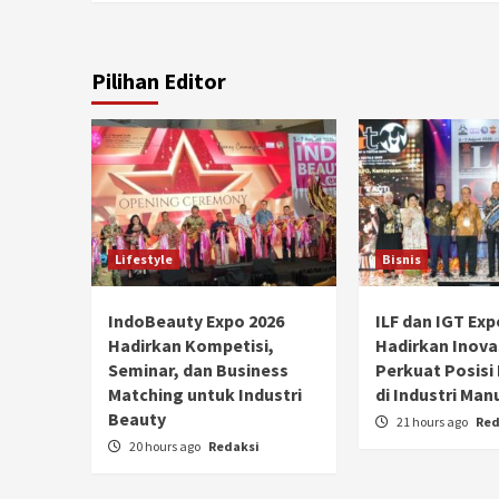
Pilihan Editor
Lifestyle
Bisnis
IndoBeauty Expo 2026
ILF dan IGT Exp
Hadirkan Kompetisi,
Hadirkan Inova
Seminar, dan Business
Perkuat Posisi
Matching untuk Industri
di Industri Man
Beauty
21 hours ago
Red
20 hours ago
Redaksi