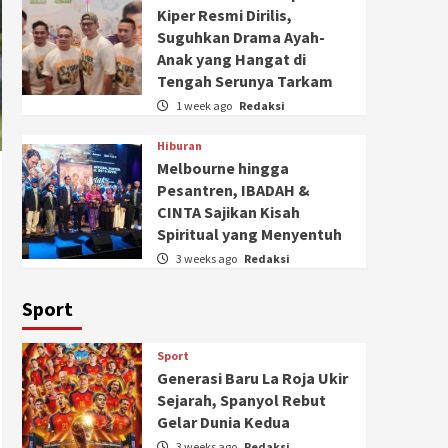
Kiper Resmi Dirilis,
Suguhkan Drama Ayah-
Anak yang Hangat di
Tengah Serunya Tarkam
1 week ago
Redaksi
Hiburan
Melbourne hingga
Pesantren, IBADAH &
CINTA Sajikan Kisah
Spiritual yang Menyentuh
3 weeks ago
Redaksi
Sport
Sport
Generasi Baru La Roja Ukir
Sejarah, Spanyol Rebut
Gelar Dunia Kedua
3 weeks ago
Redaksi