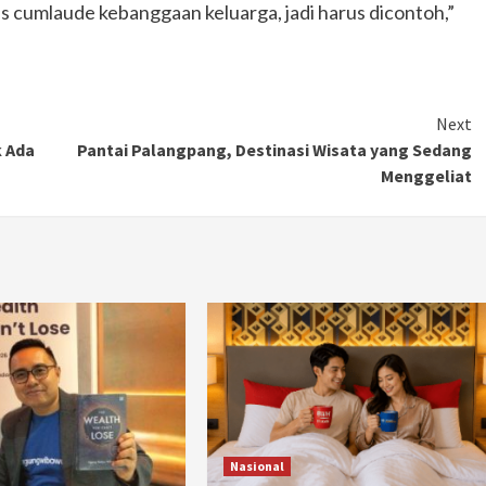
us cumlaude kebanggaan keluarga, jadi harus dicontoh,”
Next
k Ada
Pantai Palangpang, Destinasi Wisata yang Sedang
Menggeliat
Otomotif
Ducati Collezione 100 Debut di
Mugello, Usung 10 Desain Bersejarah
2 months ago
Redaksi
Nasional
JAK ONE – Perayaan satu abad perjalanan