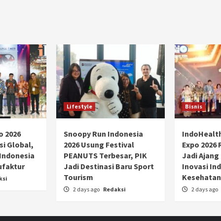
Lifestyle
Bisnis
o 2026
Snoopy Run Indonesia
IndoHealt
si Global,
2026 Usung Festival
Expo 2026 
 Indonesia
PEANUTS Terbesar, PIK
Jadi Ajang
ufaktur
Jadi Destinasi Baru Sport
Inovasi Ind
Tourism
Kesehatan
ksi
2 days ago
Redaksi
2 days ago