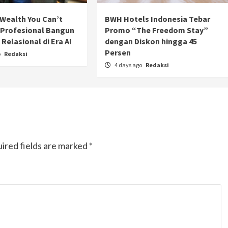
Ducati semakin istimewa dengan peluncuran
Wealth You Can’t
BWH Hotels Indonesia Tebar
Collezione 100, sebuah koleksi motor edisi
 Profesional Bangun
Promo “The Freedom Stay”
terbatas yang mengangkat kembali sejumlah
Relasional di Era AI
dengan Diskon hingga 45
livery paling...
Persen
o
Redaksi
4 days ago
Redaksi
ired fields are marked
*