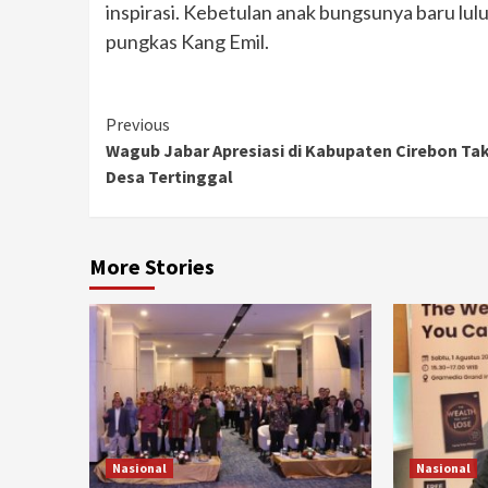
inspirasi. Kebetulan anak bungsunya baru lul
pungkas Kang Emil.
Continue
Previous
Wagub Jabar Apresiasi di Kabupaten Cirebon Ta
Reading
Desa Tertinggal
More Stories
Nasional
Nasional