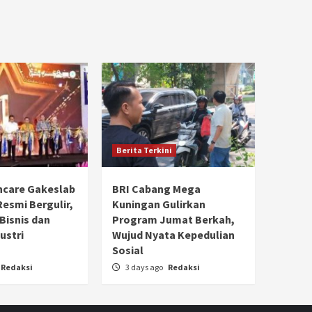
Berita Terkini
hcare Gakeslab
BRI Cabang Mega
Resmi Bergulir,
Kuningan Gulirkan
 Bisnis dan
Program Jumat Berkah,
ustri
Wujud Nyata Kepedulian
Sosial
Redaksi
3 days ago
Redaksi