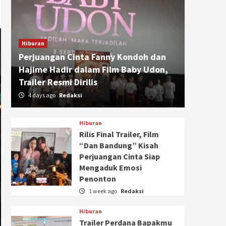
Hiburan
Perjuangan Cinta Fanny Kondoh dan
Hajime Hadir dalam Film Baby Udon,
Trailer Resmi Dirilis
4 days ago
Redaksi
Hiburan
Rilis Final Trailer, Film
“Dan Bandung” Kisah
Perjuangan Cinta Siap
Mengaduk Emosi
Penonton
1 week ago
Redaksi
Hiburan
Trailer Perdana Bapakmu