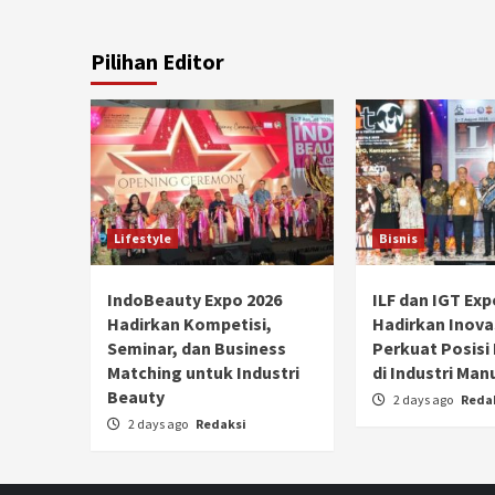
Pilihan Editor
Lifestyle
Bisnis
IndoBeauty Expo 2026
ILF dan IGT Exp
Hadirkan Kompetisi,
Hadirkan Inova
Seminar, dan Business
Perkuat Posisi
Matching untuk Industri
di Industri Man
Beauty
2 days ago
Reda
2 days ago
Redaksi