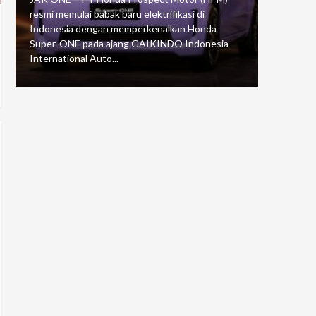
resmi memulai babak baru elektrifikasi di
mengawali
Indonesia dengan memperkenalkan Honda
Putaran 5 
Super-ONE pada ajang GAIKINDO Indonesia
Motorspor
International Auto...
yang...