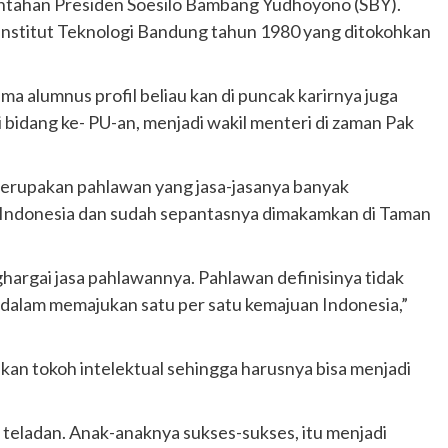
intahan Presiden Soesilo Bambang Yudhoyono (SBY).
 Institut Teknologi Bandung tahun 1980 yang ditokohkan
ama alumnus profil beliau kan di puncak karirnya juga
 bidang ke- PU-an, menjadi wakil menteri di zaman Pak
rupakan pahlawan yang jasa-jasanya banyak
Indonesia dan sudah sepantasnya dimakamkan di Taman
argai jasa pahlawannya. Pahlawan definisinya tidak
ur dalam memajukan satu per satu kemajuan Indonesia,”
an tokoh intelektual sehingga harusnya bisa menjadi
 teladan. Anak-anaknya sukses-sukses, itu menjadi