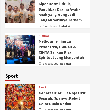
Kiper Resmi Dirilis,
Suguhkan Drama Ayah-
Anak yang Hangat di
Tengah Serunya Tarkam
1 week ago
Redaksi
Hiburan
Melbourne hingga
Pesantren, IBADAH &
CINTA Sajikan Kisah
Spiritual yang Menyentuh
3 weeks ago
Redaksi
Sport
Sport
Generasi Baru La Roja Ukir
Sejarah, Spanyol Rebut
Gelar Dunia Kedua
3 weeks ago
Redaksi