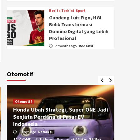
Berita Terkini
Sport
Gandeng Luis Figo, HGI
Bidik Transformasi
Domino Digital yang Lebih
Profesional
2 months ago
Redaksi
Otomotif
Otomotif
Otomotif
Honda Ubah Strategi, Super-ONE Jadi
Diva Is
Senjata Perdana di Pasar EV
pada Ku
Indonesia
Pasuru
7 days ago
Redaksi
4 weeks
JAK ONE – PT Honda Prospect Motor (HPM)
JAK ONE 