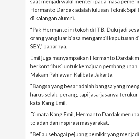
saat menjadi wakil menteri pada masa pemer
Hermanto Dardak adalah lulusan Teknik Sipil
di kalangan alumni.
“Pak Hermanto ini tokoh di ITB. Dulu jadi ses
orang yang luar biasa mengambil keputusan di
SBY,” paparnya.
Emil juga menyampaikan Hermanto Dardak me
berkontribusi untuk kemajuan pembangunan 
Makam Pahlawan Kalibata Jakarta.
“Bangsa yang besar adalah bangsa yang mengh
harus selalu perang, tapi jasa-jasanya teruk
kata Kang Emil.
Di mata Kang Emil, Hermanto Dardak merupak
teladan dan inspirasi masyarakat.
“Beliau sebagai pejuang pemikir yang menjadi