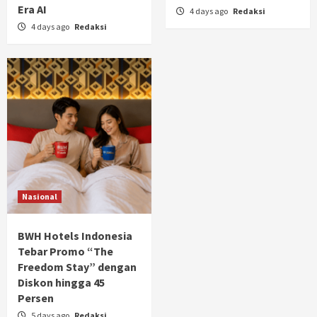
Era AI
4 days ago
Redaksi
4 days ago
Redaksi
Nasional
BWH Hotels Indonesia
Tebar Promo “The
Freedom Stay” dengan
Diskon hingga 45
Persen
5 days ago
Redaksi