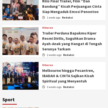
Rilis Final Trailer, Film “Dan
Bandung” Kisah Perjuangan Cinta
Siap Mengaduk Emosi Penonton
1 week ago
Redaksi
Hiburan
Trailer Perdana Bapakmu Kiper
Resmi Dirilis, Suguhkan Drama
Ayah-Anak yang Hangat di Tengah
Serunya Tarkam
2 weeks ago
Redaksi
Hiburan
Melbourne hingga Pesantren,
IBADAH & CINTA Sajikan Kisah
Spiritual yang Menyentuh
3 weeks ago
Redaksi
Sport