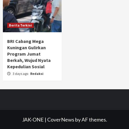
Berita Terkini
BRI Cabang Mega
Kuningan Gulirkan
Program Jumat
Berkah, Wujud Nyata
Kepedulian Sosial
3 days ago
Redaksi
JAK-ONE
|
CoverNews
by AF themes.