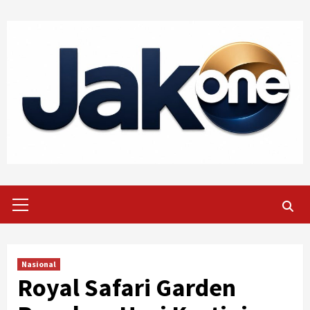
Skip
to
content
Primary
Menu
Nasional
Royal Safari Garden