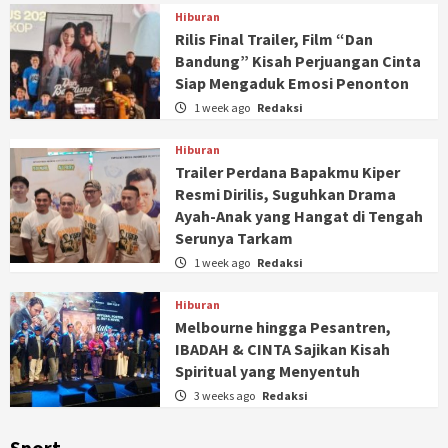
Hiburan
Rilis Final Trailer, Film “Dan
Bandung” Kisah Perjuangan Cinta
Siap Mengaduk Emosi Penonton
1 week ago
Redaksi
Hiburan
Trailer Perdana Bapakmu Kiper
Resmi Dirilis, Suguhkan Drama
Ayah-Anak yang Hangat di Tengah
Serunya Tarkam
1 week ago
Redaksi
Hiburan
Melbourne hingga Pesantren,
IBADAH & CINTA Sajikan Kisah
Spiritual yang Menyentuh
3 weeks ago
Redaksi
Sport