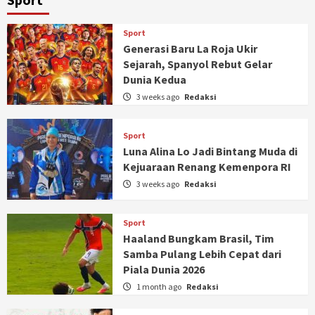
Sport
Generasi Baru La Roja Ukir
Sejarah, Spanyol Rebut Gelar
Dunia Kedua
3 weeks ago
Redaksi
Sport
Luna Alina Lo Jadi Bintang Muda di
Kejuaraan Renang Kemenpora RI
3 weeks ago
Redaksi
Sport
Haaland Bungkam Brasil, Tim
Samba Pulang Lebih Cepat dari
Piala Dunia 2026
1 month ago
Redaksi