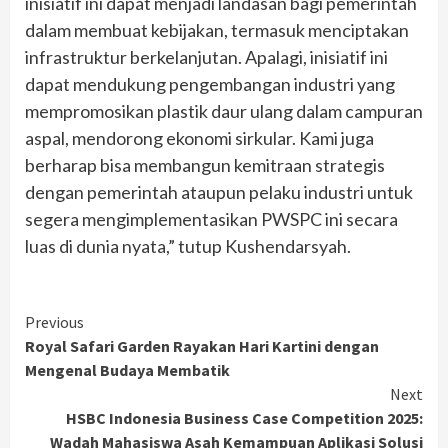
inisiatif ini dapat menjadi landasan bagi pemerintah
dalam membuat kebijakan, termasuk menciptakan
infrastruktur berkelanjutan. Apalagi, inisiatif ini
dapat mendukung pengembangan industri yang
mempromosikan plastik daur ulang dalam campuran
aspal, mendorong ekonomi sirkular. Kami juga
berharap bisa membangun kemitraan strategis
dengan pemerintah ataupun pelaku industri untuk
segera mengimplementasikan PWSPC ini secara
luas di dunia nyata,” tutup Kushendarsyah.
Continue
Previous
Royal Safari Garden Rayakan Hari Kartini dengan
Reading
Mengenal Budaya Membatik
Next
HSBC Indonesia Business Case Competition 2025:
Wadah Mahasiswa Asah Kemampuan Aplikasi Solusi