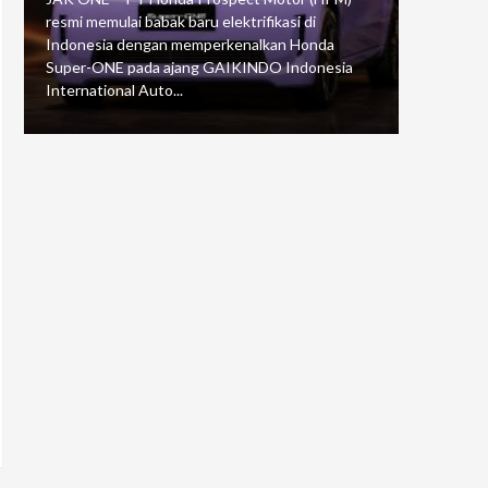
resmi memulai babak baru elektrifikasi di
mengawali
Indonesia dengan memperkenalkan Honda
Putaran 5 
Super-ONE pada ajang GAIKINDO Indonesia
Motorspor
International Auto...
yang...