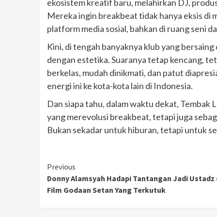
ekosistem kreatif baru, melahirkan DJ, produ
Mereka ingin breakbeat tidak hanya eksis di mal
platform media sosial, bahkan di ruang seni d
Kini, di tengah banyaknya klub yang bersaing
dengan estetika. Suaranya tetap kencang, tet
berkelas, mudah dinikmati, dan patut diapres
energi ini ke kota-kota lain di Indonesia.
Dan siapa tahu, dalam waktu dekat, Tembak L
yang merevolusi breakbeat, tetapi juga seba
Bukan sekadar untuk hiburan, tetapi untuk seni
Continue
Previous
Donny Alamsyah Hadapi Tantangan Jadi Ustadz 
Reading
Film Godaan Setan Yang Terkutuk