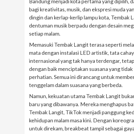
Bandung menjadi kota pertama yang dipilih, da
bagi kreativitas, musik, dan ekspresi muda y
dingin dan kerlap-kerlip lampu kota, Tembak L
dentuman musik berpadu dengan desain megah
setiap malam.
Memasuki Tembak Langit terasa seperti mela
mata dengan instalasi LED artistik, tata cah
internasional yang tak hanya terdengar, tetapi
dengan baik menciptakan suasana yang tidak 
perhatian. Semua ini dirancang untuk mem
tenggelam dalam suasana yang berbeda.
Namun, kekuatan utama Tembak Langit bukan h
baru yang dibawanya. Mereka menghapus batas
Tembak Langit, TikTok menjadi panggung kedu
kehidupan malam masa kini. Dengan koreograf
untuk direkam, breakbeat tampil sebagai gaya