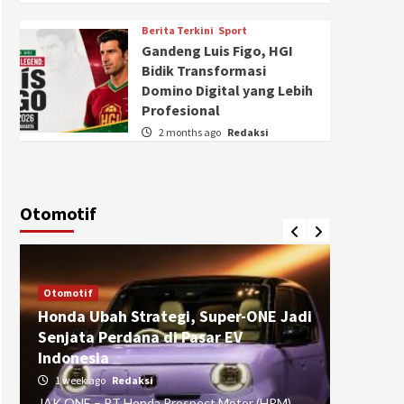
Berita Terkini
Sport
Gandeng Luis Figo, HGI
Bidik Transformasi
Domino Digital yang Lebih
Profesional
2 months ago
Redaksi
Otomotif
Otomotif
Otomotif
Honda Ubah Strategi, Super-ONE Jadi
Diva Is
Senjata Perdana di Pasar EV
pada Ku
Indonesia
Pasuru
1 week ago
Redaksi
4 weeks
JAK ONE – PT Honda Prospect Motor (HPM)
JAK ONE 