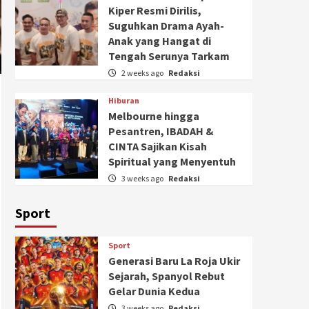
Kiper Resmi Dirilis,
Suguhkan Drama Ayah-
Anak yang Hangat di
Tengah Serunya Tarkam
2 weeks ago
Redaksi
Hiburan
Melbourne hingga
Pesantren, IBADAH &
CINTA Sajikan Kisah
Spiritual yang Menyentuh
3 weeks ago
Redaksi
Sport
Sport
Generasi Baru La Roja Ukir
Sejarah, Spanyol Rebut
Gelar Dunia Kedua
3 weeks ago
Redaksi