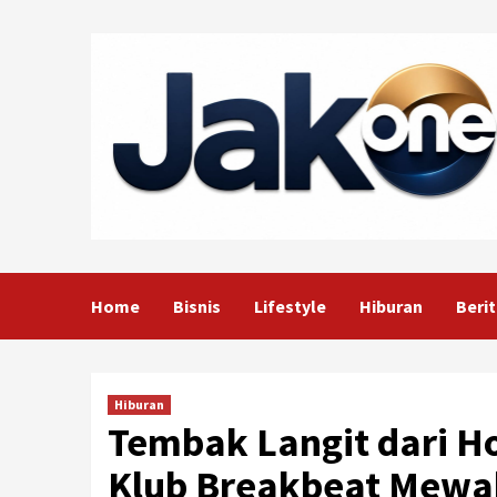
Skip
to
content
Home
Bisnis
Lifestyle
Hiburan
Berit
Hiburan
Tembak Langit dari H
Klub Breakbeat Mewa