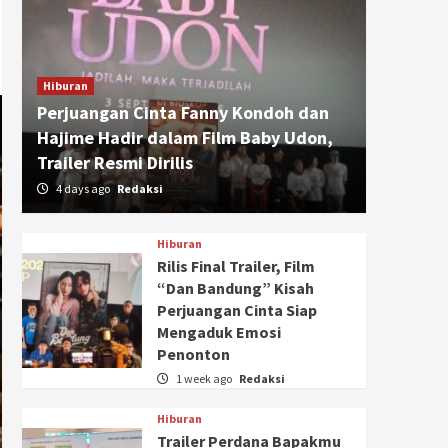
Hiburan
Perjuangan Cinta Fanny Kondoh dan
Hajime Hadir dalam Film Baby Udon,
Trailer Resmi Dirilis
4 days ago
Redaksi
Hiburan
Rilis Final Trailer, Film
“Dan Bandung” Kisah
Perjuangan Cinta Siap
Mengaduk Emosi
Penonton
1 week ago
Redaksi
Hiburan
Trailer Perdana Bapakmu