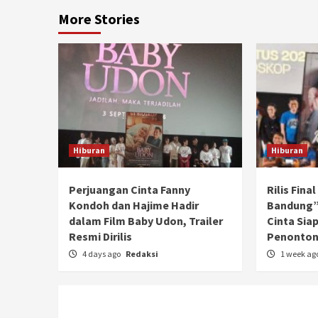
More Stories
Hiburan
Hiburan
Perjuangan Cinta Fanny
Rilis Fina
Kondoh dan Hajime Hadir
Bandung”
dalam Film Baby Udon, Trailer
Cinta Sia
Resmi Dirilis
Penonto
4 days ago
Redaksi
1 week ag