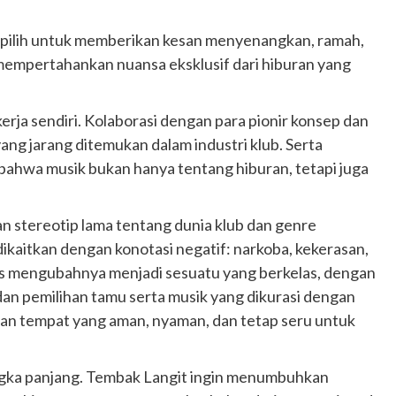
ipilih untuk memberikan kesan menyenangkan, ramah,
 mempertahankan nuansa eksklusif dari hiburan yang
erja sendiri. Kolaborasi dengan para pionir konsep dan
ang jarang ditemukan dalam industri klub. Serta
hwa musik bukan hanya tentang hiburan, tetapi juga
 stereotip lama tentang dunia klub dan genre
 dikaitkan dengan konotasi negatif: narkoba, kekerasan,
ngs mengubahnya menjadi sesuatu yang berkelas, dengan
 dan pemilihan tamu serta musik yang dikurasi dengan
Otomotif
kan tempat yang aman, nyaman, dan tetap seru untuk
Ducati Collezione 100 Debut di
Mugello, Usung 10 Desain Bersejarah
2 months ago
Redaksi
jangka panjang. Tembak Langit ingin menumbuhkan
JAK ONE – Perayaan satu abad perjalanan