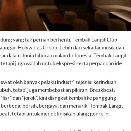
ndung yang tak pernah berhenti, Tembak Langit Club
naungan Holywings Group. Lebih dari sekadar musik dan
gar dalam dunia hiburan malam Indonesia. Tembak Langit
tetapi juga wadah untuk ekspresi serta perpaduan ide
wat oleh banyak pelaku industri sejenis: kerinduan
ubuh, tetapi juga membebaskan pikiran. Breakbeat,
liar” dan “jorok”, kini diangkat kembali ke panggung
berbeda: bersih, bergaya, dan menarik. Tembak Langit
eat, tetapi untuk mendefinisikan ulang genre ini