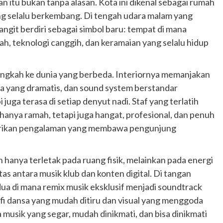
n itu bukan tanpa alasan. Kota ini dikenal sebagai rumah
ang selalu berkembang. Di tengah udara malam yang
angit berdiri sebagai simbol baru: tempat di mana
, teknologi canggih, dan keramaian yang selalu hidup
ngkah ke dunia yang berbeda. Interiornya memanjakan
aya yang dramatis, dan sound system berstandar
 juga terasa di setiap denyut nadi. Staf yang terlatih
hanya ramah, tetapi juga hangat, profesional, dan penuh
berikan pengalaman yang membawa pengunjung
anya terletak pada ruang fisik, melainkan pada energi
 antara musik klub dan konten digital. Di tangan
a di mana remix musik eksklusif menjadi soundtrack
i dansa yang mudah ditiru dan visual yang menggoda
 musik yang segar, mudah dinikmati, dan bisa dinikmati