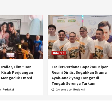
Hiburan
l Trailer, Film “Dan
Trailer Perdana Bapakmu Kiper
 Kisah Perjuangan
Resmi Dirilis, Suguhkan Drama
p Mengaduk Emosi
Ayah-Anak yang Hangat di
n
Tengah Serunya Tarkam
o
Redaksi
2 weeks ago
Redaksi