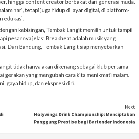
ser, hingga content creator berbakat dari generasi muda.
Ducati semakin istimewa dengan peluncuran
am hari, tetapi juga hidup di layar digital, di platform-
Collezione 100, sebuah koleksi motor edisi
an edukasi.
terbatas yang mengangkat kembali sejumlah
livery paling...
 dengan kebisingan, Tembak Langit memilih untuk tampil
api pesannya jelas: Breakbeat adalah musik yang
iasi. Dari Bandung, Tembak Langit siap menyebarkan
angit tidak hanya akan dikenang sebagai klub pertama
gai gerakan yang mengubah cara kita menikmati malam.
, gaya hidup, dan ekspresi diri.
Next
di
Holywings Drink Championship: Menciptakan
Panggung Prestise bagi Bartender Indonesia