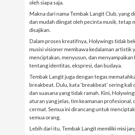
oleh siapa saja.
Makna dari nama Tembak Langit Club, yang d
dan mudah diingat oleh pecinta musik, tetap
disajikan.
Dalam proses kreatifnya, Holywings tidak bek
musisi visioner membawa kedalaman artistik y
menciptakan, menyusun, dan menyampaikan ba
tentang identitas, ekspresi, dan budaya.
Tembak Langit juga dengan tegas mematahkan
breakbeat. Dulu, kata ‘breakbeat’ sering kali
dan suasana yang tidak ramah. Kini, Holywi
aturan yang jelas, tim keamanan profesional,
cermat. Semua ini dirancang untuk mencipta
semua orang.
Lebih dari itu, Tembak Langit memiliki misi 