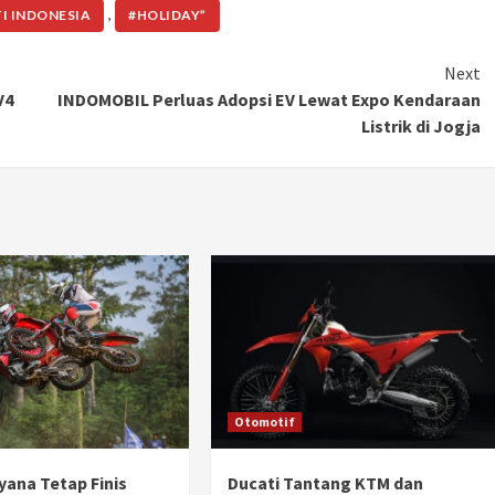
,
I INDONESIA
#HOLIDAY”
Ducati semakin istimewa dengan peluncuran
Collezione 100, sebuah koleksi motor edisi
terbatas yang mengangkat kembali sejumlah
Next
livery paling...
V4
INDOMOBIL Perluas Adopsi EV Lewat Expo Kendaraan
Listrik di Jogja
Otomotif
yana Tetap Finis
Ducati Tantang KTM dan