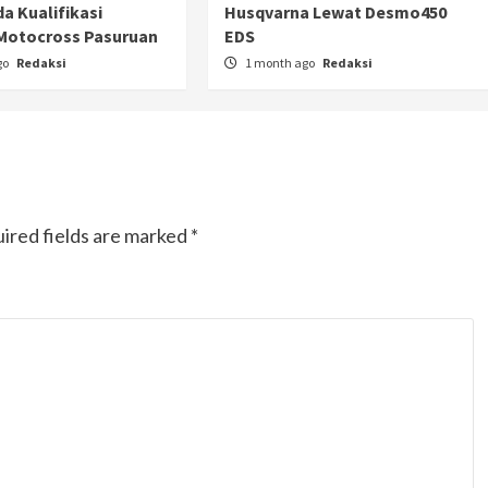
a Kualifikasi
Husqvarna Lewat Desmo450
Motocross Pasuruan
EDS
go
Redaksi
1 month ago
Redaksi
ired fields are marked
*