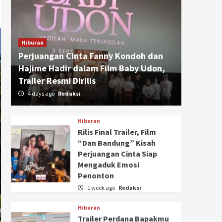
Hiburan
Perjuangan Cinta Fanny Kondoh dan
Hajime Hadir dalam Film Baby Udon,
Trailer Resmi Dirilis
4 days ago
Redaksi
Hiburan
Rilis Final Trailer, Film
“Dan Bandung” Kisah
Perjuangan Cinta Siap
Mengaduk Emosi
Penonton
1 week ago
Redaksi
Hiburan
Trailer Perdana Bapakmu