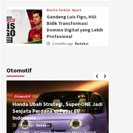
Berita Terkini
Sport
Gandeng Luis Figo, HGI
Bidik Transformasi
Domino Digital yang Lebih
Profesional
2 months ago
Redaksi
Otomotif
Otomotif
Otomotif
Honda Ubah Strategi, Super-ONE Jadi
Diva Is
Senjata Perdana di Pasar EV
pada Ku
Indonesia
Pasuru
7 days ago
Redaksi
4 weeks
JAK ONE – PT Honda Prospect Motor (HPM)
JAK ONE 