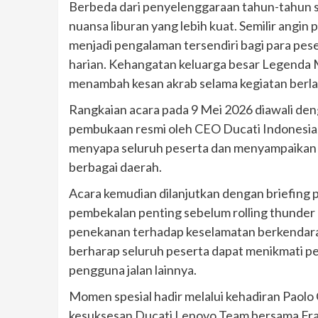
Berbeda dari penyelenggaraan tahun-tahun
nuansa liburan yang lebih kuat. Semilir angin 
menjadi pengalaman tersendiri bagi para peser
harian. Kehangatan keluarga besar Legenda 
menambah kesan akrab selama kegiatan berl
Rangkaian acara pada 9 Mei 2026 diawali de
pembukaan resmi oleh CEO Ducati Indonesia
menyapa seluruh peserta dan menyampaikan a
berbagai daerah.
Acara kemudian dilanjutkan dengan briefing p
pembekalan penting sebelum rolling thunder 
penekanan terhadap keselamatan berkendara 
berharap seluruh peserta dapat menikmati p
pengguna jalan lainnya.
Momen spesial hadir melalui kehadiran Paolo 
kesuksesan Ducati Lenovo Team bersama Fra