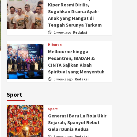
Kiper Resmi Dirilis,
Suguhkan Drama Ayah-
Anak yang Hangat di
Tengah Serunya Tarkam
1 week ago
Redaksi
Hiburan
Melbourne hingga
Pesantren, IBADAH &
CINTA Sajikan Kisah
Spiritual yang Menyentuh
3 weeks ago
Redaksi
Sport
Sport
Generasi Baru La Roja Ukir
Sejarah, Spanyol Rebut
Gelar Dunia Kedua
3 weeks ago
Redaksi