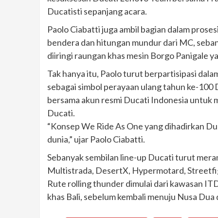
Ducatisti sepanjang acara.
Paolo Ciabatti juga ambil bagian dalam prose
bendera dan hitungan mundur dari MC, seban
diiringi raungan khas mesin Borgo Panigale
Tak hanya itu, Paolo turut berpartisipasi dal
sebagai simbol perayaan ulang tahun ke-100 D
bersama akun resmi Ducati Indonesia untuk
Ducati.
“Konsep We Ride As One yang dihadirkan Duca
dunia,” ujar Paolo Ciabatti.
Sebanyak sembilan line-up Ducati turut merama
Multistrada, DesertX, Hypermotard, Streetfig
Rute rolling thunder dimulai dari kawasan IT
khas Bali, sebelum kembali menuju Nusa Dua da