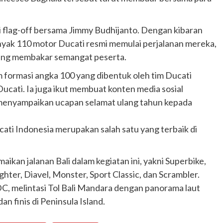
si flag-off bersama Jimmy Budhijanto. Dengan kibaran
yak 110 motor Ducati resmi memulai perjalanan mereka,
 yang membakar semangat peserta.
am formasi angka 100 yang dibentuk oleh tim Ducati
ucati. Ia juga ikut membuat konten media sosial
 menyampaikan ucapan selamat ulang tahun kepada
ti Indonesia merupakan salah satu yang terbaik di
ikan jalanan Bali dalam kegiatan ini, yakni Superbike,
hter, Diavel, Monster, Sport Classic, dan Scrambler.
Otomotif
Ducati Collezione 100 Debut di
DC, melintasi Tol Bali Mandara dengan panorama laut
Mugello, Usung 10 Desain Bersejarah
n finis di Peninsula Island.
2 months ago
Redaksi
JAK ONE – Perayaan satu abad perjalanan