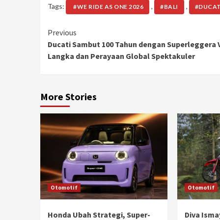
Tags:
,
,
⁠ #WE RIDE AS ONE 2026
#BALI
#DUCAT
Continue
Previous
Ducati Sambut 100 Tahun dengan Superleggera 
Reading
Langka dan Perayaan Global Spektakuler
More Stories
Otomotif
Otomotif
Honda Ubah Strategi, Super-
Diva Isma