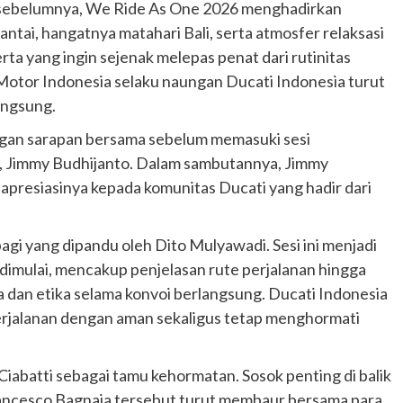
 sebelumnya, We Ride As One 2026 menghadirkan
pantai, hangatnya matahari Bali, serta atmosfer relaksasi
ta yang ingin sejenak melepas penat dari rutinitas
Motor Indonesia selaku naungan Ducati Indonesia turut
angsung.
ngan sarapan bersama sebelum memasuki sesi
, Jimmy Budhijanto. Dalam sambutannya, Jimmy
presiasinya kepada komunitas Ducati yang hadir dari
agi yang dipandu oleh Dito Mulyawadi. Sesi ini menjadi
dimulai, mencakup penjelasan rute perjalanan hingga
dan etika selama konvoi berlangsung. Ducati Indonesia
erjalanan dengan aman sekaligus tetap menghormati
Ciabatti sebagai tamu kehormatan. Sosok penting di balik
ncesco Bagnaia tersebut turut membaur bersama para