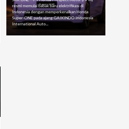
resmi memulai babak baru elektrifikasi di
mengawali
Indonesia dengan memperkenalkan Honda
Putaran 5 
Super-ONE pada ajang GAIKINDO Indonesia
Motorspor
International Auto...
yang...