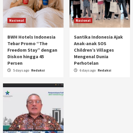
Domino Digital yang Lebih Profesional
4
Nasional
Nasional
Berita Terkini
Momentum Baru FORKABI, Ketum PLPPBI
Hendra Digjaya Sampaikan Ucapan Selamat
BWH Hotels Indonesia
Santika Indonesia Ajak
kepada Bang Haji Achmad Azran, SE
5
Tebar Promo “The
Anak-anak SOS
Freedom Stay” dengan
Children’s Villages
Diskon hingga 45
Mengenal Dunia
Persen
Perhotelan
5 days ago
Redaksi
6 days ago
Redaksi