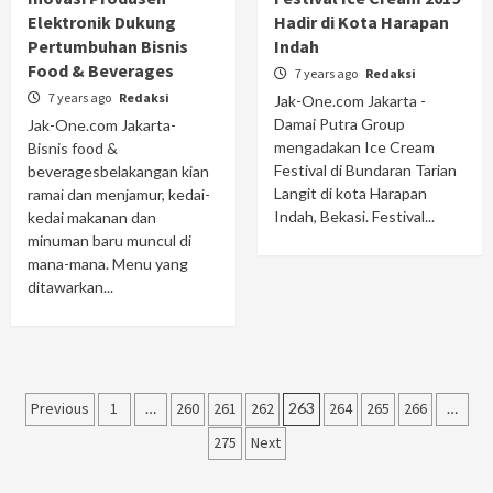
Elektronik Dukung
Hadir di Kota Harapan
Pertumbuhan Bisnis
Indah
Food & Beverages
7 years ago
Redaksi
7 years ago
Redaksi
Jak-One.com Jakarta -
Damai Putra Group
Jak-One.com Jakarta-
mengadakan Ice Cream
Bisnis food &
Festival di Bundaran Tarian
beveragesbelakangan kian
Langit di kota Harapan
ramai dan menjamur, kedai-
Indah, Bekasi. Festival...
kedai makanan dan
minuman baru muncul di
mana-mana. Menu yang
ditawarkan...
Posts
Previous
1
…
260
261
262
263
264
265
266
…
navigation
275
Next