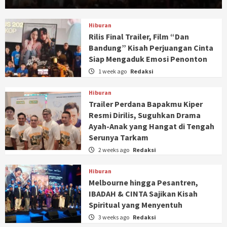
Hiburan
Rilis Final Trailer, Film “Dan
Bandung” Kisah Perjuangan Cinta
Siap Mengaduk Emosi Penonton
1 week ago
Redaksi
Hiburan
Trailer Perdana Bapakmu Kiper
Resmi Dirilis, Suguhkan Drama
Ayah-Anak yang Hangat di Tengah
Serunya Tarkam
2 weeks ago
Redaksi
Hiburan
Melbourne hingga Pesantren,
IBADAH & CINTA Sajikan Kisah
Spiritual yang Menyentuh
3 weeks ago
Redaksi