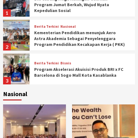
Program Jumat Berkah, Wujud Nyata
Kepedulian Sosial
1
Berita Terkini
Nasional
Kementerian Pendidikan menunjuk Aero
Astra Akademia Sebagai Penyelenggara
Program Pendidikan Kecakapan Kerja ( PKK)
2
Berita Terkini
Bisnis
Program Akselerasi Akuisisi Produk BRI x FC
Barcelona di Sogo Mall Kota Kasablanka
3
Nasional
Berita Terkini
Sport
Gandeng Luis Figo, HGI Bidik Transformasi
Domino Digital yang Lebih Profesional
4
Berita Terkini
Momentum Baru FORKABI, Ketum PLPPBI