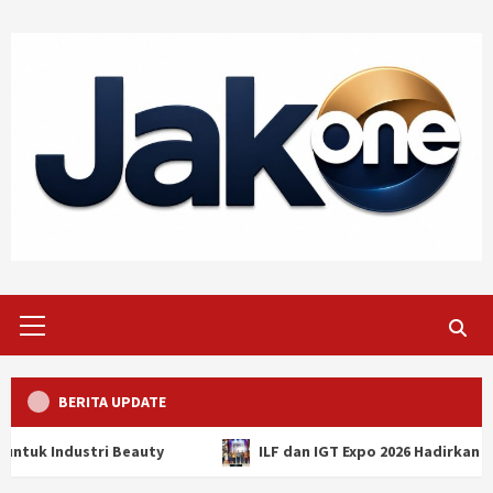
Skip
to
content
Primary
Menu
BERITA UPDATE
auty
ILF dan IGT Expo 2026 Hadirkan Inovasi Global, Per