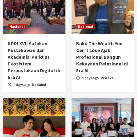
Hendra Digjaya Sampaikan Ucapan Selamat
kepada Bang Haji Achmad Azran, SE
5
Berita Terkini
Nasional
Nasional
BRI Cabang Mega Kuningan Gulirkan
Program Jumat Berkah, Wujud Nyata
Kepedulian Sosial
KPDI XVII Satukan
Buku The Wealth You
1
Pustakawan dan
Can’t Lose Ajak
Akademisi Perkuat
Profesional Bangun
Berita Terkini
Nasional
Ekosistem
Kekayaan Relasional di
Kementerian Pendidikan menunjuk Aero
Astra Akademia Sebagai Penyelenggara
Perpustakaan Digital di
Era AI
Program Pendidikan Kecakapan Kerja ( PKK)
Era AI
2
5 days ago
Redaksi
4 days ago
Redaksi
Berita Terkini
Bisnis
Program Akselerasi Akuisisi Produk BRI x FC
Barcelona di Sogo Mall Kota Kasablanka
3
Berita Terkini
Sport
Gandeng Luis Figo, HGI Bidik Transformasi