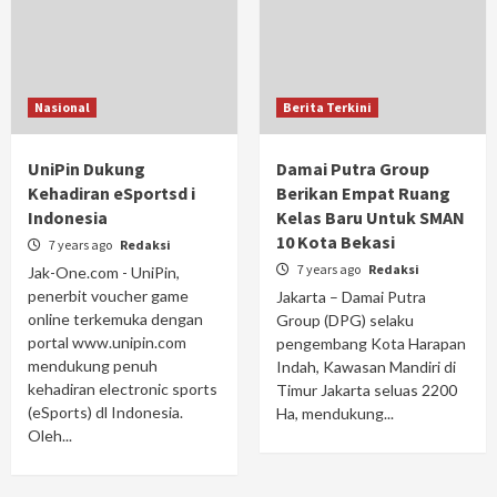
Nasional
Berita Terkini
UniPin Dukung
Damai Putra Group
Kehadiran eSportsd i
Berikan Empat Ruang
Indonesia
Kelas Baru Untuk SMAN
10 Kota Bekasi
7 years ago
Redaksi
7 years ago
Redaksi
Jak-One.com - UniPin,
penerbit voucher game
Jakarta – Damai Putra
online terkemuka dengan
Group (DPG) selaku
portal www.unipin.com
pengembang Kota Harapan
mendukung penuh
Indah, Kawasan Mandiri di
kehadiran electronic sports
Timur Jakarta seluas 2200
(eSports) dl Indonesia.
Ha, mendukung...
Oleh...