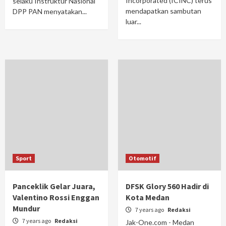
Incorporated (ICINC) terus
selaku Instruktur Nasional
mendapatkan sambutan
DPP PAN menyatakan...
luar...
Sport
Otomotif
Panceklik Gelar Juara,
DFSK Glory 560 Hadir di
Valentino Rossi Enggan
Kota Medan
Mundur
7 years ago
Redaksi
7 years ago
Redaksi
Jak-One.com - Medan