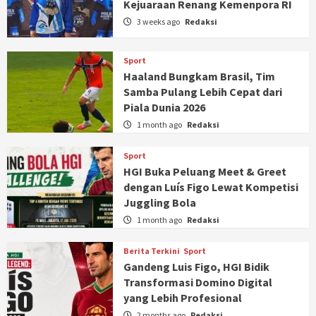
Kejuaraan Renang Kemenpora RI
3 weeks ago
Redaksi
Sport
Haaland Bungkam Brasil, Tim
Samba Pulang Lebih Cepat dari
Piala Dunia 2026
1 month ago
Redaksi
Sport
HGI Buka Peluang Meet & Greet
dengan Luís Figo Lewat Kompetisi
Juggling Bola
1 month ago
Redaksi
Berita Terkini
Sport
Gandeng Luis Figo, HGI Bidik
Transformasi Domino Digital
yang Lebih Profesional
2 months ago
Redaksi