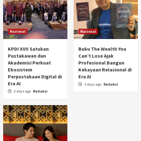
Nasional
Nasional
KPDI XVII Satukan
Buku The Wealth You
Pustakawan dan
Can’t Lose Ajak
Akademisi Perkuat
Profesional Bangun
Ekosistem
Kekayaan Relasional di
Perpustakaan Digital di
Era AI
Era AI
3 days ago
Redaksi
2 days ago
Redaksi