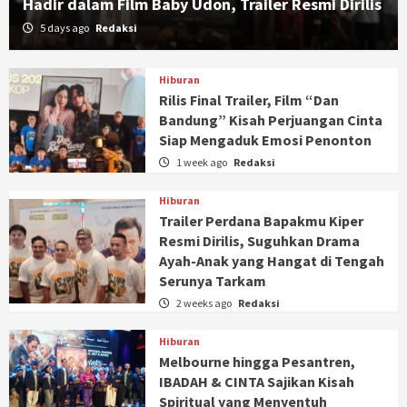
Hadir dalam Film Baby Udon, Trailer Resmi Dirilis
5 days ago
Redaksi
Hiburan
Rilis Final Trailer, Film “Dan
Bandung” Kisah Perjuangan Cinta
Siap Mengaduk Emosi Penonton
1 week ago
Redaksi
Hiburan
Trailer Perdana Bapakmu Kiper
Resmi Dirilis, Suguhkan Drama
Ayah-Anak yang Hangat di Tengah
Serunya Tarkam
2 weeks ago
Redaksi
Hiburan
Melbourne hingga Pesantren,
IBADAH & CINTA Sajikan Kisah
Spiritual yang Menyentuh