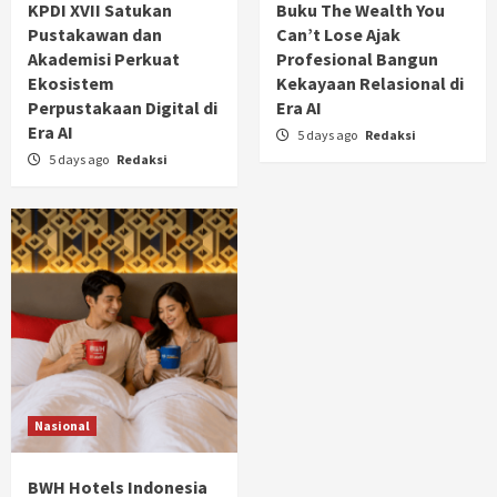
KPDI XVII Satukan
Buku The Wealth You
Pustakawan dan
Can’t Lose Ajak
Akademisi Perkuat
Profesional Bangun
Ekosistem
Kekayaan Relasional di
Perpustakaan Digital di
Era AI
Era AI
5 days ago
Redaksi
5 days ago
Redaksi
Nasional
BWH Hotels Indonesia