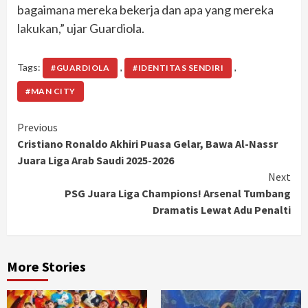
bagaimana mereka bekerja dan apa yang mereka
lakukan,” ujar Guardiola.
Tags:
,
,
#GUARDIOLA
#IDENTITAS SENDIRI
#MAN CITY
Continue
Previous
Cristiano Ronaldo Akhiri Puasa Gelar, Bawa Al-Nassr
Reading
Juara Liga Arab Saudi 2025-2026
Next
PSG Juara Liga Champions! Arsenal Tumbang
Dramatis Lewat Adu Penalti
More Stories