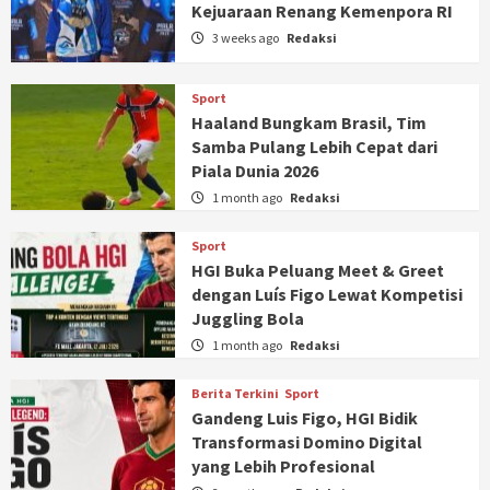
Kejuaraan Renang Kemenpora RI
3 weeks ago
Redaksi
Sport
Haaland Bungkam Brasil, Tim
Samba Pulang Lebih Cepat dari
Piala Dunia 2026
1 month ago
Redaksi
Sport
HGI Buka Peluang Meet & Greet
dengan Luís Figo Lewat Kompetisi
Juggling Bola
1 month ago
Redaksi
Berita Terkini
Sport
Gandeng Luis Figo, HGI Bidik
Transformasi Domino Digital
yang Lebih Profesional