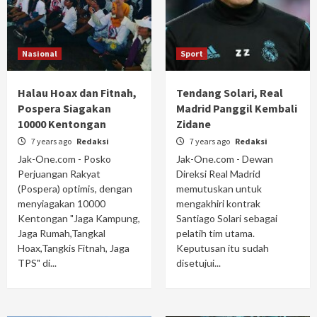
Nasional
Sport
Halau Hoax dan Fitnah,
Tendang Solari, Real
Pospera Siagakan
Madrid Panggil Kembali
10000 Kentongan
Zidane
7 years ago
Redaksi
7 years ago
Redaksi
Jak-One.com - Posko
Jak-One.com - Dewan
Perjuangan Rakyat
Direksi Real Madrid
(Pospera) optimis, dengan
memutuskan untuk
menyiagakan 10000
mengakhiri kontrak
Kentongan "Jaga Kampung,
Santiago Solari sebagai
Jaga Rumah,Tangkal
pelatih tim utama.
Hoax,Tangkis Fitnah, Jaga
Keputusan itu sudah
TPS" di...
disetujui...