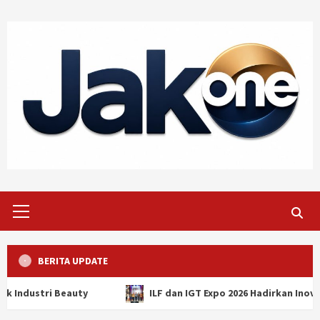
Skip
to
content
Primary
Menu
BERITA UPDATE
ILF dan IGT Expo 2026 Hadirkan Inovasi Global, Perkuat P