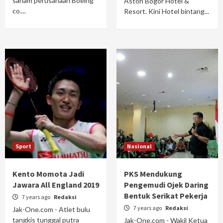
saham perusahaan Boeing
Aston Bogor Hotel &
co....
Resort. Kini Hotel bintang...
Sport
Nasional
Kento Momota Jadi
PKS Mendukung
Jawara All England 2019
Pengemudi Ojek Daring
Bentuk Serikat Pekerja
7 years ago
Redaksi
7 years ago
Redaksi
Jak-One.com - Atlet bulu
tangkis tunggal putra
Jak-One.com - Wakil Ketua