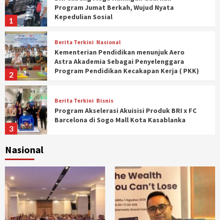
Program Jumat Berkah, Wujud Nyata
Kepedulian Sosial
1
Berita Terkini
Nasional
Kementerian Pendidikan menunjuk Aero
Astra Akademia Sebagai Penyelenggara
Program Pendidikan Kecakapan Kerja ( PKK)
2
Berita Terkini
Bisnis
Program Akselerasi Akuisisi Produk BRI x FC
Barcelona di Sogo Mall Kota Kasablanka
3
Nasional
Berita Terkini
Sport
Gandeng Luis Figo, HGI Bidik Transformasi
Domino Digital yang Lebih Profesional
4
Berita Terkini
Momentum Baru FORKABI, Ketum PLPPBI