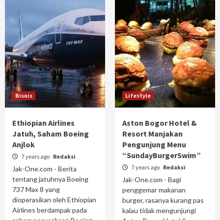
Bisnis
Lifestyle
Ethiopian Airlines
Aston Bogor Hotel &
Jatuh, Saham Boeing
Resort Manjakan
Anjlok
Pengunjung Menu
“SundayBurgerSwim”
7 years ago
Redaksi
7 years ago
Redaksi
Jak-One.com - Berita
tentang jatuhnya Boeing
Jak-One.com - Bagi
737 Max 8 yang
penggemar makanan
dioperasikan oleh Ethiopian
burger, rasanya kurang pas
Airlines berdampak pada
kalau tidak mengunjungi