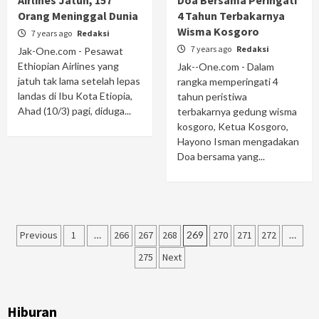
Airlines Jatuh, 157
Doa Bersama Peringati
Orang Meninggal Dunia
4 Tahun Terbakarnya
Wisma Kosgoro
7 years ago
Redaksi
7 years ago
Redaksi
Jak-One.com - Pesawat
Ethiopian Airlines yang
Jak--One.com - Dalam
jatuh tak lama setelah lepas
rangka memperingati 4
landas di Ibu Kota Etiopia,
tahun peristiwa
Ahad (10/3) pagi, diduga...
terbakarnya gedung wisma
kosgoro, Ketua Kosgoro,
Hayono Isman mengadakan
Doa bersama yang...
Posts
Previous
1
…
266
267
268
269
270
271
272
…
navigation
275
Next
Hiburan