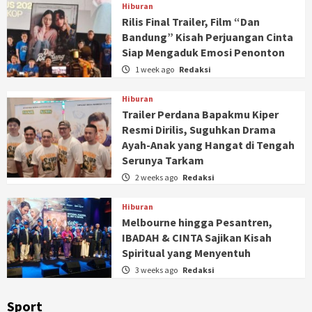
Hiburan
Rilis Final Trailer, Film “Dan
Bandung” Kisah Perjuangan Cinta
Siap Mengaduk Emosi Penonton
1 week ago
Redaksi
Hiburan
Trailer Perdana Bapakmu Kiper
Resmi Dirilis, Suguhkan Drama
Ayah-Anak yang Hangat di Tengah
Serunya Tarkam
2 weeks ago
Redaksi
Hiburan
Melbourne hingga Pesantren,
IBADAH & CINTA Sajikan Kisah
Spiritual yang Menyentuh
3 weeks ago
Redaksi
Sport