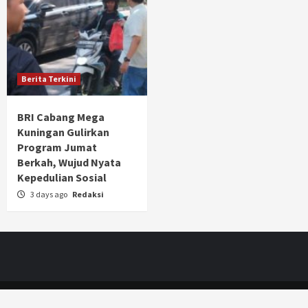
Berita Terkini
BRI Cabang Mega
Kuningan Gulirkan
Program Jumat
Berkah, Wujud Nyata
Kepedulian Sosial
3 days ago
Redaksi
JAK-ONE
|
CoverNews
by AF themes.