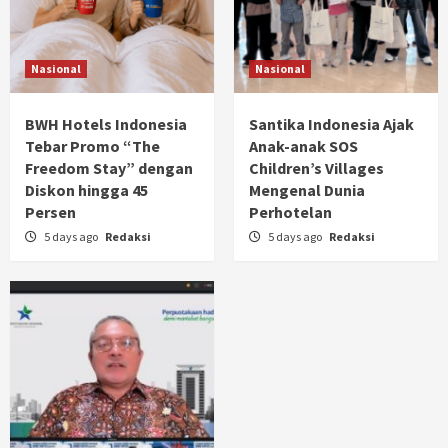
Domino Digital yang Lebih Profesional
4
Nasional
Nasional
Berita Terkini
Momentum Baru FORKABI, Ketum PLPPBI
Hendra Digjaya Sampaikan Ucapan Selamat
BWH Hotels Indonesia
Santika Indonesia Ajak
kepada Bang Haji Achmad Azran, SE
5
Tebar Promo “The
Anak-anak SOS
Freedom Stay” dengan
Children’s Villages
Diskon hingga 45
Mengenal Dunia
Persen
Perhotelan
5 days ago
Redaksi
5 days ago
Redaksi