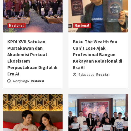
Hendra Digjaya Sampaikan Ucapan Selamat
kepada Bang Haji Achmad Azran, SE
5
Berita Terkini
Nasional
Nasional
BRI Cabang Mega Kuningan Gulirkan
Program Jumat Berkah, Wujud Nyata
Kepedulian Sosial
KPDI XVII Satukan
Buku The Wealth You
1
Pustakawan dan
Can’t Lose Ajak
Akademisi Perkuat
Profesional Bangun
Berita Terkini
Nasional
Ekosistem
Kekayaan Relasional di
Kementerian Pendidikan menunjuk Aero
Astra Akademia Sebagai Penyelenggara
Perpustakaan Digital di
Era AI
Program Pendidikan Kecakapan Kerja ( PKK)
Era AI
2
4 days ago
Redaksi
4 days ago
Redaksi
Berita Terkini
Bisnis
Program Akselerasi Akuisisi Produk BRI x FC
Barcelona di Sogo Mall Kota Kasablanka
3
Berita Terkini
Sport
Gandeng Luis Figo, HGI Bidik Transformasi