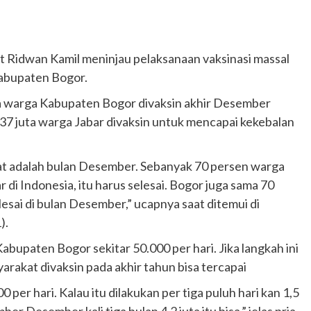
Ridwan Kamil meninjau pelaksanaan vaksinasi massal
Kabupaten Bogor.
a warga Kabupaten Bogor divaksin akhir Desember
7 juta warga Jabar divaksin untuk mencapai kekebalan
at adalah bulan Desember. Sebanyak 70 persen warga
ar di Indonesia, itu harus selesai. Bogor juga sama 70
lesai di bulan Desember,” ucapnya saat ditemui di
).
abupaten Bogor sekitar 50.000 per hari. Jika langkah ini
yarakat divaksin pada akhir tahun bisa tercapai
per hari. Kalau itu dilakukan per tiga puluh hari kan 1,5
r Desember kali tiga bulan 4,2 juta itu bisa,” jelas pria