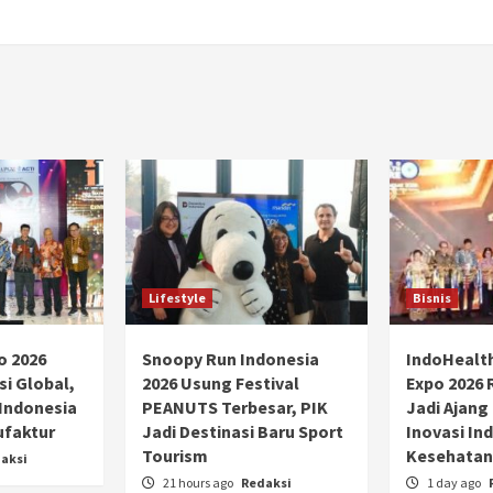
Lifestyle
Bisnis
o 2026
Snoopy Run Indonesia
IndoHealt
si Global,
2026 Usung Festival
Expo 2026 
 Indonesia
PEANUTS Terbesar, PIK
Jadi Ajang
ufaktur
Jadi Destinasi Baru Sport
Inovasi Ind
Tourism
Kesehatan
aksi
21 hours ago
Redaksi
1 day ago