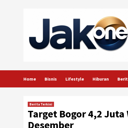
Skip
to
content
Home
Bisnis
Lifestyle
Hiburan
Berit
Berita Terkini
Target Bogor 4,2 Juta
Desember