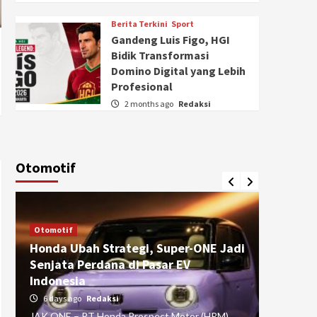
Berita Terkini
Sport
Gandeng Luis Figo, HGI
Bidik Transformasi
Domino Digital yang Lebih
Profesional
2 months ago
Redaksi
Otomotif
Otomotif
Otomotif
Honda Ubah Strategi, Super-ONE Jadi
Diva Is
Senjata Perdana di Pasar EV
pada Ku
Indonesia
Pasuru
6 days ago
Redaksi
4 weeks
JAK ONE – PT Honda Prospect Motor (HPM)
JAK ONE 