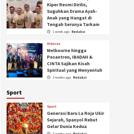
Kiper Resmi Dirilis,
Suguhkan Drama Ayah-
Anak yang Hangat di
Tengah Serunya Tarkam
1 week ago
Redaksi
Hiburan
Melbourne hingga
Pesantren, IBADAH &
CINTA Sajikan Kisah
Spiritual yang Menyentuh
3 weeks ago
Redaksi
Sport
Sport
Generasi Baru La Roja Ukir
Sejarah, Spanyol Rebut
Gelar Dunia Kedua
3 weeks ago
Redaksi