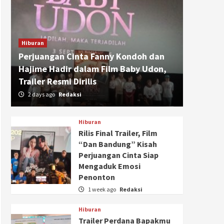
Hiburan
Perjuangan Cinta Fanny Kondoh dan
Hajime Hadir dalam Film Baby Udon,
Trailer Resmi Dirilis
2 days ago
Redaksi
Hiburan
Rilis Final Trailer, Film
“Dan Bandung” Kisah
Perjuangan Cinta Siap
Mengaduk Emosi
Penonton
1 week ago
Redaksi
Hiburan
Trailer Perdana Bapakmu