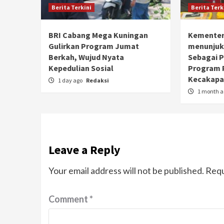
Berita Terkini
Berita Terk
BRI Cabang Mega Kuningan
Kementer
Gulirkan Program Jumat
menunjuk
Berkah, Wujud Nyata
Sebagai 
Kepedulian Sosial
Program 
Kecakapan
1 day ago
Redaksi
1 month 
Leave a Reply
Your email address will not be published.
Requ
Comment
*