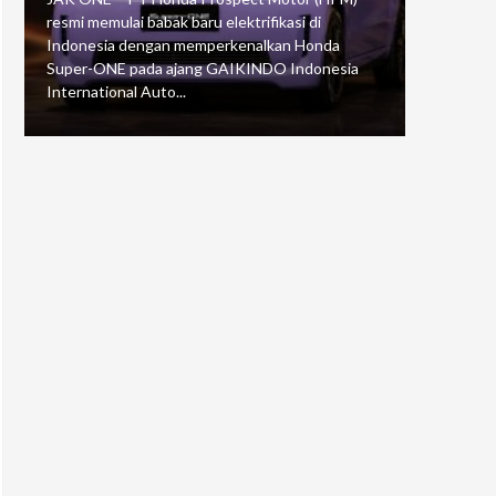
resmi memulai babak baru elektrifikasi di
mengawali
Indonesia dengan memperkenalkan Honda
Putaran 5 
Super-ONE pada ajang GAIKINDO Indonesia
Motorspor
International Auto...
yang...