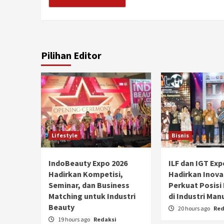
Pilihan Editor
Lifestyle
Bisnis
IndoBeauty Expo 2026
ILF dan IGT Exp
Hadirkan Kompetisi,
Hadirkan Inova
Seminar, dan Business
Perkuat Posisi
Matching untuk Industri
di Industri Man
Beauty
20 hours ago
Red
19 hours ago
Redaksi