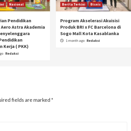
ini
Nasional
Berita Terkini
Bisnis
ian Pendidikan
Program Akselerasi Akuisisi
 Aero Astra Akademia
Produk BRI x FC Barcelona di
Penyelenggara
Sogo Mall Kota Kasablanka
Pendidikan
1 month ago
Redaksi
 Kerja ( PKK)
ago
Redaksi
ired fields are marked
*
Otomotif
Ducati Collezione 100 Debut di
Mugello, Usung 10 Desain Bersejarah
2 months ago
Redaksi
JAK ONE – Perayaan satu abad perjalanan