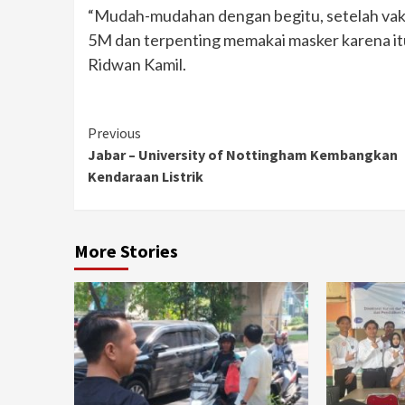
“Mudah-mudahan dengan begitu, setelah vaksin
5M dan terpenting memakai masker karena it
Ridwan Kamil.
Continue
Previous
Jabar – University of Nottingham Kembangkan
Reading
Kendaraan Listrik
More Stories