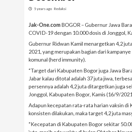
5 years ago
Redaksi
Jak-One.com
BOGOR – Gubernur Jawa Barat 
COVID-19 dengan 10.000 dosis di Jonggol, 
Gubernur Ridwan Kamil menargetkan 4,2 jut
2021, yang merupakan bagian dari kampanye 3
komunal (herd immunity).
“Target dari Kabupaten Bogor juga Jawa Bar
Jabar kalau ditotal adalah 37 juta jiwa, terbes
persennya adalah 4,2 juta ditargetkan juga se
Jonggol, Kabupaten Bogor, Kamis (16/9/2021
Adapun kecepatan rata-rata harian vaksin di K
konsisten dilakukan, maka target 4,2 juta mas
“Kecepatan di Kabupaten Bogor sekitar 50.000 
juta, masih ada waktu di bulan Oktober Novembe