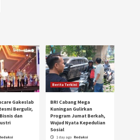
Berita Terkini
hcare Gakeslab
BRI Cabang Mega
Resmi Bergulir,
Kuningan Gulirkan
 Bisnis dan
Program Jumat Berkah,
ustri
Wujud Nyata Kepedulian
Sosial
Redaksi
1 day ago
Redaksi